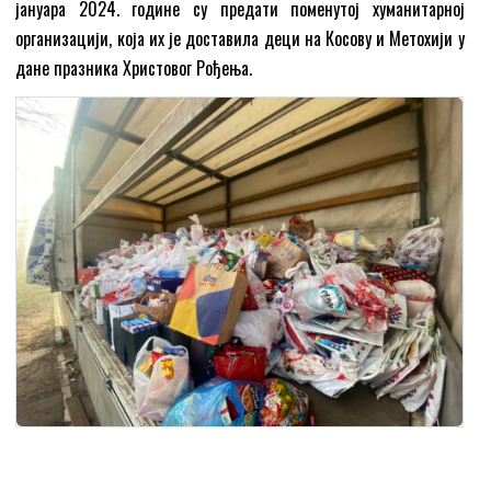
јануара 2024. године су предати поменутој хуманитарној
организацији, која их је доставила деци на Косову и Метохији у
дане празника Христовог Рођења.