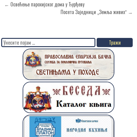
Кретање
← Освећење парохијског дома у Ђурђеву
чланка
Посета Заједници „Земља живихˮ →
Search
for: