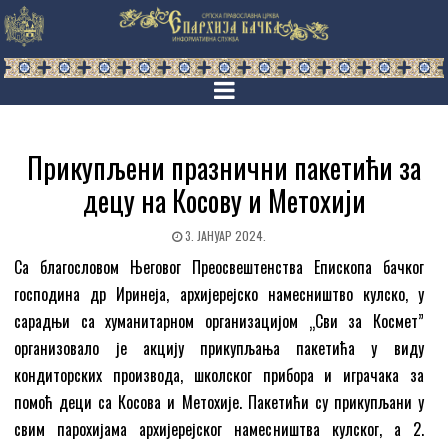
Прикупљени празнични пакетићи за
децу на Косову и Метохији
3. ЈАНУАР 2024.
Са благословом Његовог Преосвештенства Епископа бачког
господина др Иринеја, архијерејско намесништво кулско, у
сарадњи са хуманитарном организацијом „Сви за Космет”
организовало је акцију прикупљања пакетића у виду
кондиторских производа, школског прибора и играчака за
помоћ деци са Косова и Метохије. Пакетићи су прикупљани у
свим парохијама архијерејског намесништва кулског, а 2.