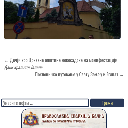
Кретање
← Дечји хор Црквене општине новосадске на манифестацији
чланка
Дани краљице Јелене
Поклоничко путовање у Свету Земљу и Египат →
Search
for: