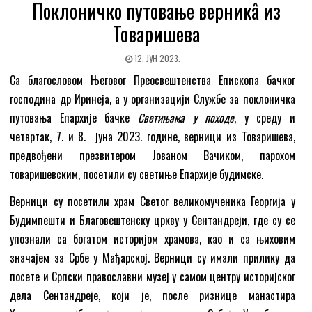
Поклоничко путовање верникâ из
Товаришева
12. ЈУН 2023.
Са благословом Његовог Преосвештенства Епископа бачког
господина др Иринеја, а у организацији Службе за поклоничка
путовања Епархије бачке
Светињама у походе
, у среду и
четвртак, 7. и 8. јуна 2023. године, верници из Товаришева,
предвођени презвитером Јованом Вачиком, парохом
товаришевским, посетили су светиње Епархије будимске.
Верници су посетили храм Светог великомученика Георгија у
Будимпешти и Благовештенску цркву у Сентандреји, где су се
упознали са богатом историјом храмова, као и са њиховим
значајем за Србе у Мађарској. Верници су имали прилику да
посете и Српски православни музеј у самом центру историјског
дела Сентандреје, који је, после ризнице манастира