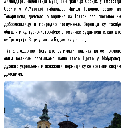
Хиландара, најбогатији музеј ван граница Србије. У амбасади
Србије у Мађарској амбасадор Ивица Тодоров, родом из
Товаришева, дочекао је вернике из Товаришева, пожелео им
добродошлицу и приредио послужење. Верници су такође
обишли и културно-историјске споменике Будимпеште, као што
су Трг хероја, Ваци улица и Будимски дворац.
Уз благодарност Богу што су имали прилику да се поклоне
овим великим светињама наше свете Цркве у Мађарској,
духовно укрепљени и оснажени, верници су се вратили својим
домовима.