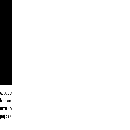
здраве
ећеним
пштине
рејски