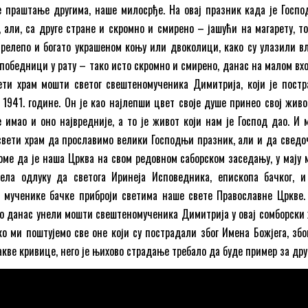
 праштање другима, наше милосрђе. На овај празник када је Госпо
, али, са друге стране и скромно и смирено – јашући на магарету, то
релепо и богато украшеном коњу или двоколици, како су улазили в
 победници у рату – тако исто скромно и смирено, данас на малом вхо
ети храм мошти светог свештеномученика Димитрија, који је постр
 1941. године. Он је као најлепши цвет своје душе принео свој живот
е имао и оно највредније, а то је живот који нам је Господ дао. И 
свети храм да прославимо велики Господњи празник, али и да сведо
томе да је наша Црква на свом редовном саборском заседању, у мају 
ела одлуку да светога Иринеја Исповедника, епископа бачког, и
 мученике бачке приброји светима наше свете Православне Цркве.
о данас унели мошти свештеномученика Димитрија у овај сомборски 
о ми поштујемо све оне који су пострадали због Имена Божјега, због
акве кривице, него је њихово страдање требало да буде пример за друг