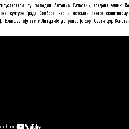
присуствовали су господин Антонио Ратковић, градоначелник Со
нова културе Града Сомбора, као и потомци светог свештеному
. Благољепију свете Литургије допринео је хор „Свети цар Конста