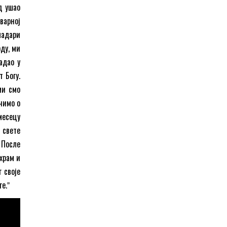
д ушао
варној
ладари
ду, ми
адао у
 Богу.
ми смо
чимо о
месецу
 свете
 После
храм и
 своје
е.ˮ