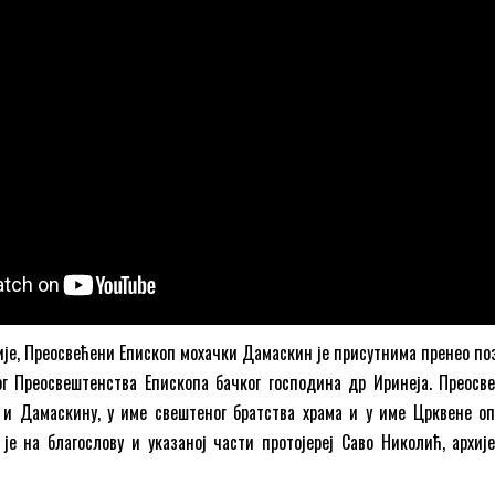
ије, Преосвећени Епископ мохачки Дамаскин је присутнима пренео по
ог Преосвештенства Епископа бачког господина др Иринеја. Преосв
 и Дамаскину, у име свештеног братства храма и у име Црквене о
 је на благослову и указаној части протојереј Саво Николић, архије