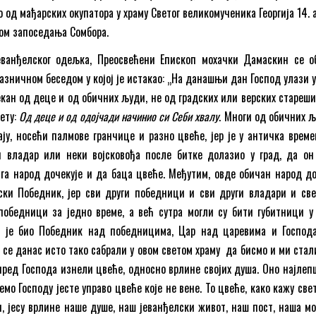
 од мађарских окупатора у храму Светог великомученика Георгија 14. 
ком запоседања Сомбора.
еванђелског одељка, Преосвећени Епископ мохачки Дамаскин се о
азничном беседом у којој је истакао: „На данашњи дан Господ улази у
екан од деце и од обичних људи, не од градских или верских старешин
ету:
Од деце и од одојчади начинио си Себи хвалу
. Многи од обичних љ
ју, носећи палмове гранчице и разно цвеће, јер је у античка време
ки владар или неки војсковођа после битке долазио у град, да он
 га народ дочекује и да баца цвеће. Међутим, овде обичан народ до
ски Победник, јер сви други победници и сви други владари и све
победници за једно време, а већ сутра могли су бити губитници у
о је био Победник над победницима, Цар над царевима и Господ
 се данас исто тако сабрали у овом светом храму да бисмо и ми стал
пред Господа изнели цвеће, односно врлине својих душа. Оно најлеп
мо Господу јесте управо цвеће које не вене. То цвеће, како кажу све
 јесу врлине наше душе, наш јеванђелски живот, наш пост, наша мо