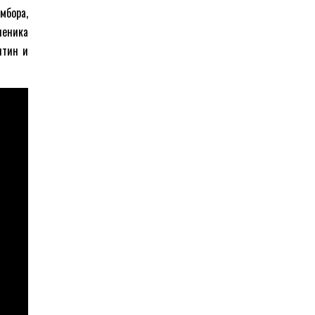
мбора,
ченика
нтин и