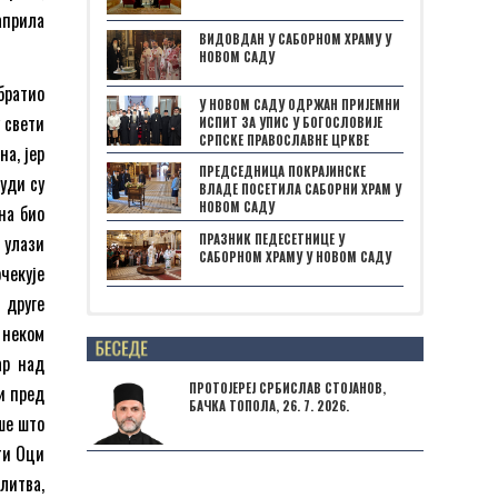
априла
ВИДОВДАН У САБОРНОМ ХРАМУ У
НОВОМ САДУ
братио
У НОВОМ САДУ ОДРЖАН ПРИЈЕМНИ
 свети
ИСПИТ ЗА УПИС У БОГОСЛОВИЈЕ
СРПСКЕ ПРАВОСЛАВНЕ ЦРКВЕ
а, јер
ПРЕДСЕДНИЦА ПОКРАЈИНСКЕ
уди су
ВЛАДЕ ПОСЕТИЛА САБОРНИ ХРАМ У
НОВОМ САДУ
на био
ПРАЗНИК ПЕДЕСЕТНИЦЕ У
 улази
САБОРНОМ ХРАМУ У НОВОМ САДУ
чекује
 друге
 неком
Posts not found
ар над
ПРОТОЈЕРЕЈ СРБИСЛАВ СТОЈАНОВ,
и пред
БАЧКА ТОПОЛА, 26. 7. 2026.
ше што
ти Оци
литва,