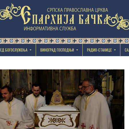
РЕД БОГОСЛУЖЕЊА
ВИНОГРАД ГОСПОДЊИ
РАДИО-СТАНИЦЕ
СА