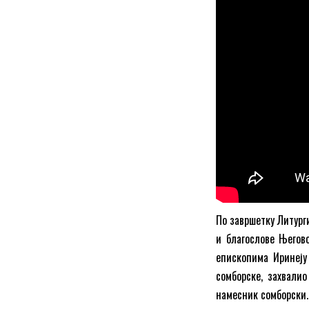
По завршетку Литург
и благослове Његов
епископима Иринеју
сомборске, захвалио
намесник сомборски.