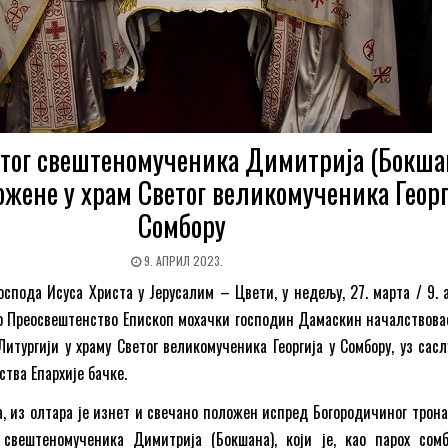
тог свештеномученика Димитрија (Бокша
ожене у храм Светог великомученика Георг
Сомбору
9. АПРИЛ 2023.
оспода Исуса Христа у Јерусалим – Цвети, у недељу, 27. марта / 9. 
о Преосвештенство Епископ мохачки господин Дамаскин началствовао
 Литургији у храму Светог великомученика Георгија у Сомбору, уз са
тва Епархије бачке.
а, из олтара је изнет и свечано положен испред Богородичиног трона
свештеномученика Димитрија (Бокшана), који је, као парох сомб