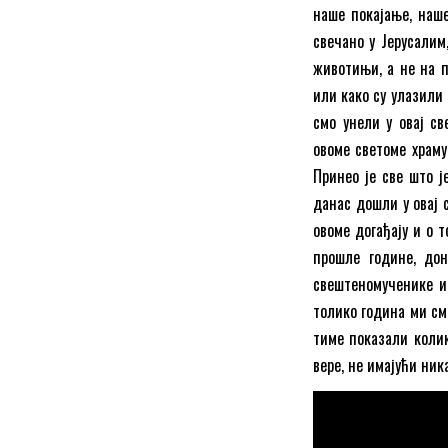
наше покајање, наше
свечано у Јерусалим
животињи, а не на п
или како су улазили
смо унели у овај св
овоме светоме храму
Принео је све што ј
данас дошли у овај 
овоме догађају и о 
прошле године, дон
свештеномученике и
толико година ми см
тиме показали колик
вере, не имајући ник