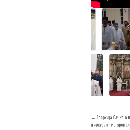
Кретање
← Епархија бачка о 
чланка
циркусант из пропал