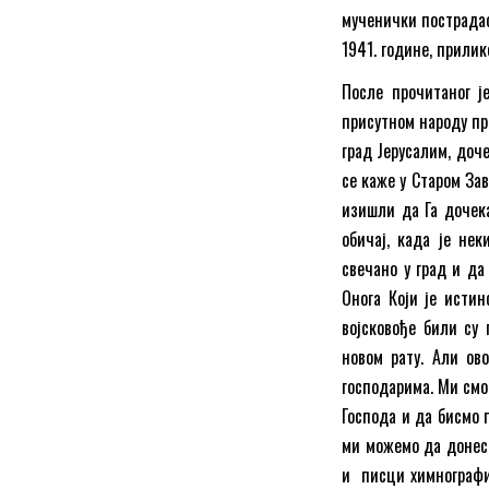
мученички пострадао
1941. године, прили
После прочитаног ј
присутном народу пр
град Јерусалим, доч
се каже у Старом Зав
изишли да Га дочека
обичај, када је не
свечано у град и да
Онога Који је истин
војсковође били су 
новом рату. Али ов
господарима. Ми смо
Господа и да бисмо 
ми можемо да донесе
и писци химнографи,