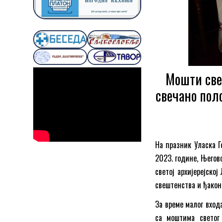
Мошти све
свечано пол
На празник Уласка Г
2023. године, Његов
светој архијерејској
свештенства и ђаконс
За време малог вход
са моштима светог 