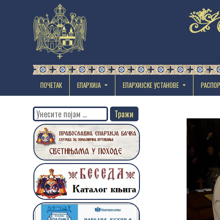
ПОЧЕТАК
ЕПАРХИЈА
EПАРХИЈСКЕ УСТАНОВЕ
РАСПО
Search
for: