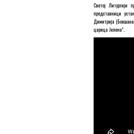
Светој Литургији 
представници уста
Димитрија (Бокшана)
царица Јелена”.