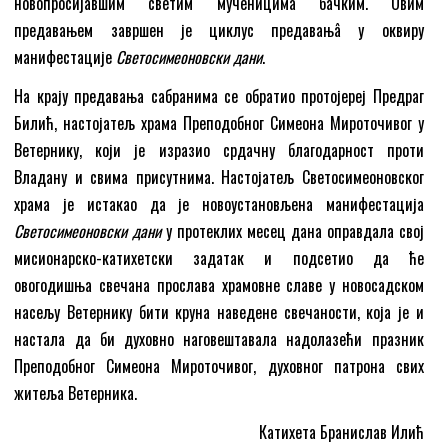
новопросијавшим светим мученицима бачким. Овим
предавањем завршен је циклус предавањâ у оквиру
манифестације
Светосимеоновски дани
.
На крају предавања сабранима се обратио протојереј Предраг
Билић, настојатељ храма Преподобног Симеона Мироточивог у
Ветернику, који је изразио срдачну благодарност проти
Владану и свима присутнима. Настојатељ Светосимеоновског
храма је истакао да је новоустановљена манифестација
Светосимеоновски дани
у протеклих месец дана оправдала свој
мисионарско-катихетски задатак и подсетио да ће
овогодишња свечана прослава храмовне славе у новосадском
насељу Ветернику бити круна наведене свечаности, која је и
настала да би духовно наговештавала надолазећи празник
Преподобног Симеона Мироточивог, духовног патрона свих
житеља Ветерника.
Катихета Бранислав Илић