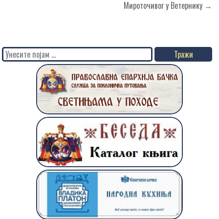
Мироточивог у Ветернику →
Search
for: