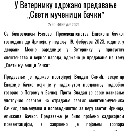
У Ветернику одржано предавање
„Свети мученици бачкиˮ
20. ФЕБРУАР 2023.
Са благословом Његовог Преосвештенства Епископа бачког
господина др Иринеја, у недељу, 19. фебруара 2023. године, у
дворани Месне заједнице у Ветернику, у присуству
свештенства и верног народа, одржано је предавање на тему
„Свети мученици бачкиˮ.
Предавање је одржао протојереј Владан Симић, секретар
Епархије бачке, који је у надахнутом предавању подробно
говорио о Погрому у Бачкој. Прота Владан је своје казивање
употпунио освртом на страдање светих свештеномученика
бачких, споменувши и исповедништво за веру светог Иринеја,
епископа бачког. Предавање је било праћено садржајном
презентацијом, а завршено је појањем тропара