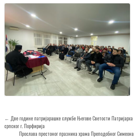
Кретање
← Две године патријарашке службе Његове Светости Патријарха
чланка
српског г. Порфирија
Прослава престоног празника храма Преподобног Симеона