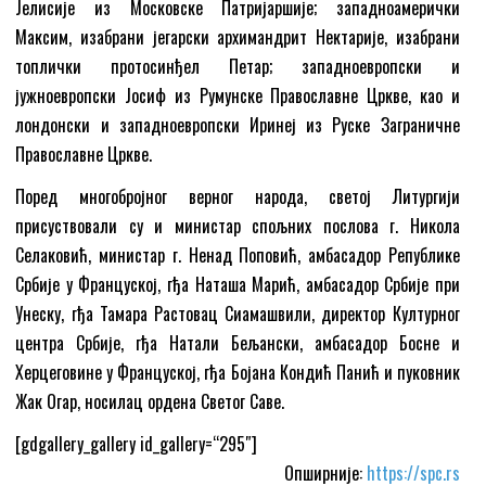
Јелисије из Московске Патријаршије; западноамерички
Максим, изабрани јегарски архимандрит Нектарије, изабрани
топлички протосинђел Петар; западноевропски и
јужноевропски Јосиф из Румунске Православне Цркве, као и
лондонски и западноевропски Иринеј из Руске Заграничне
Православне Цркве.
Поред многобројног верног народа, светој Литургији
присуствовали су и министар спољних послова г. Никола
Селаковић, министар г. Ненад Поповић, амбасадор Републике
Србије у Француској, гђа Наташа Марић, амбасадор Србије при
Унеску, гђа Тамара Растовац Сиамашвили, директор Културног
центра Србије, гђа Натали Бељански, амбасадор Босне и
Херцеговине у Француској, гђа Бојана Кондић Панић и пуковник
Жак Огар, носилац ордена Светог Саве.
[gdgallery_gallery id_gallery=“295″]
Опширније:
https://spc.rs