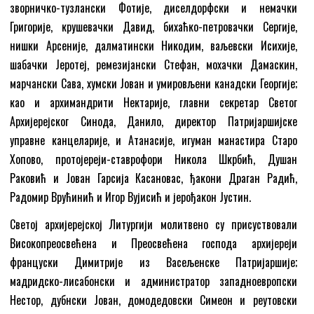
зворничко-тузлански Фотије, диселдорфски и немачки
Григорије, крушевачки Давид, бихаћко-петровачки Сергије,
нишки Арсеније, далматински Никодим, ваљевски Исихије,
шабачки Јеротеј, ремезијански Стефан, мохачки Дамаскин,
марчански Сава, хумски Јован и умировљени канадски Георгије;
као и архимандрити Нектарије, главни секретар Светог
Архијерејског Синода, Данило, директор Патријаршијске
управне канцеларије, и Атанасије, игуман манастира Старо
Хопово, протојереји-ставрофори Никола Шкрбић, Душан
Раковић и Јован Гарсија Касановас, ђакони Драган Радић,
Радомир Врућинић и Игор Вујисић и јерођакон Јустин.
Светој архијерејској Литургији молитвено су присуствовали
Високопреосвећена и Преосвећена господа архијереји
француски Димитрије из Васељенске Патријаршије;
мадридско-лисабонски и администратор западноевропски
Нестор, дубнски Јован, домодедовски Симеон и реутовски