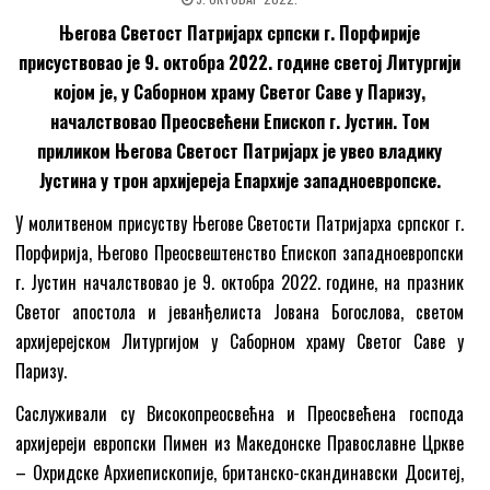
Његова Светост Патријарх српски г. Порфирије
присуствовао је 9. октобра 2022. године светој Литургији
којом је, у Саборном храму Светог Саве у Паризу,
началствовао Преосвећени Епископ г. Јустин. Том
приликом Његова Светост Патријарх је увео владику
Јустина у трон архијереја Епархије западноевропске.
У молитвеном присуству Његове Светости Патријарха српског г.
Порфирија, Његово Преосвештенство Епископ западноевропски
г. Јустин началствовао је 9. октобра 2022. године, на празник
Светог апостола и јеванђелиста Јована Богослова, светом
архијерејском Литургијом у Саборном храму Светог Саве у
Паризу.
Саслуживали су Високопреосвећна и Преосвећена господа
архијереји европски Пимен из Македонске Православне Цркве
– Охридске Архиепископије, британско-скандинавски Доситеј,