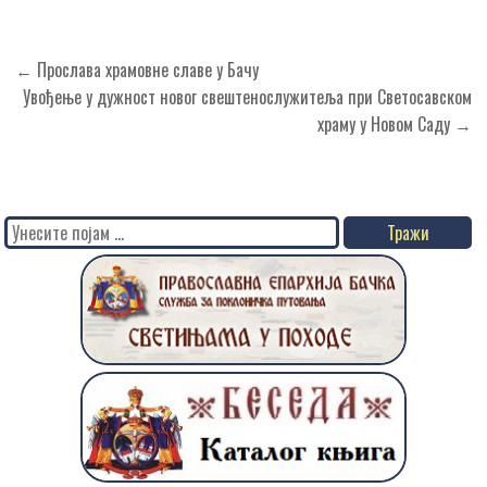
Кретање
← Прослава храмовне славе у Бачу
чланка
Увођење у дужност новог свештенослужитеља при Светосавском
храму у Новом Саду →
Search
for: