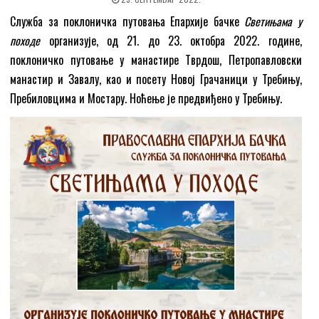
Служба за поклоничка путовања Епархије бачке
Светињама у
походе
организује, од 21. до 23. октобра 2022. године,
поклоничко путовање у манастире Тврдош, Петропавловски
манастир и Завалу, као и посету Новој Грачаници у Требињу,
Пребиловцима и Мостару. Ноћење је предвиђено у Требињу.