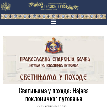
Светињама у походе: Најава
поклоничког путовања
23. СЕПТЕМБАР 2022.