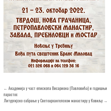
Кретање
← Академија у част епископа Висариона (Павловића) и годишњи
чланка
парастос
Литургијско сабрање у Светоархангелском манастиру у Ковиљу →