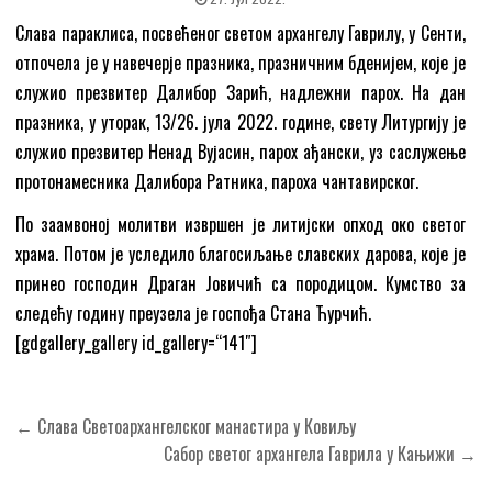
Слава параклиса, посвећеног светом архангелу Гаврилу, у Сенти,
отпочела је у навечерје празника, празничним бденијем, које је
служио презвитер Далибор Зарић, надлежни парох. На дан
празника, у уторак, 13/26. јула 2022. године, свету Литургију је
служио презвитер Ненад Вујасин, парох ађански, уз саслужење
протонамесника Далибора Ратника, пароха чантавирског.
По заамвоној молитви извршен је литијски опход око светог
храма. Потом је уследило благосиљање славских дарова, које је
принео господин Драган Јовичић са породицом. Кумство за
следећу годину преузела је госпођа Стана Ћурчић.
[gdgallery_gallery id_gallery=“141″]
Кретање
← Слава Светоархангелског манастира у Ковиљу
чланка
Сабор светог архангела Гаврила у Кањижи →