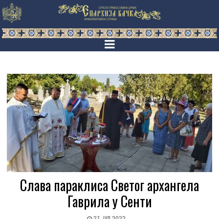
Слава параклиса Светог архангела
Гаврила у Сенти
27. ЈУЛ 2022.