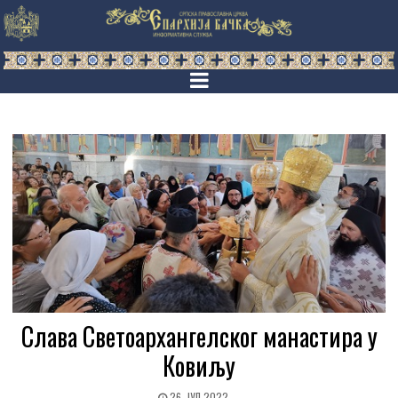
Слава Светоархангелског манастира у
Ковиљу
26. ЈУЛ 2022.