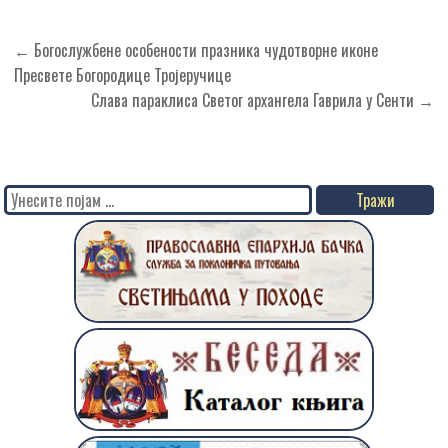
Кретање
← Богослужбене особености празника чудотворне иконе
чланка
Пресвете Богородице Тројеручице
Слава параклиса Светог архангела Гаврила у Сенти →
Search
for: