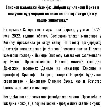
Епископ ваљевски Исихије: „Анђели су чланови Цркве и
они учествују заједно са нама на светој Литургији и у
нашим животима.ˮ
На празник Сабора светог архангела Гаврила, у уторак, 13/26.
јула 2022. године, обитељ Светоархангелског манастира у
Ковиљу прославила је своју славу. На светој архијерејској
Литургији началствовао је Његово Преосвештенство Епископ
ваљевски господин Исихије. Епископу ваљевском саслуживали
су Његово Преосвештенство Епископ мохачки господин
Дамаскин, јеромонах Данило из манастира Клисине и
протојереј Кристијан Татарка, клирик Епархије будимске,
свештенство и ђаконство Епархије бачке, као и братство
Светоархангелског манастира.
Беседећи после прочитаног јеванђелског зачала, Преосвећени
владика Исихије је поучио верни народ о лику светих анђела,