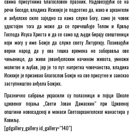
свима присутнима благословен празник. Надовезујући се на
речи беседе, владика Исихије је подсетио да, иако и архангели
и анђелске силе заједно са нама служе Богу, само је човек
удостојен тога да може да се причешћује Телом и Крвљу
Господа Исуса Христа и да се само од људи бирају свештеници
који могу у име Божје да служе свету Литургију. Позивајући
верни народ да у ова тешка времена не заборавља ове
чињенице, да живи јеванђелским начином живота, умножи
молитве и љубав, јер је то пут напретка човечанства, владика
Исихије је призивао благослов Божји на све присутне и заискао
заступништво анђела Божјих.
Празнично сабрање украсили су полазници и појци Школе
црквеног појања „Свети Јован Дамаскин“ при Црквеној
општини новосадској и монаси Светоархангелског манастира у
Ковиљу.
[gdgallery_gallery id_gallery=“140″]