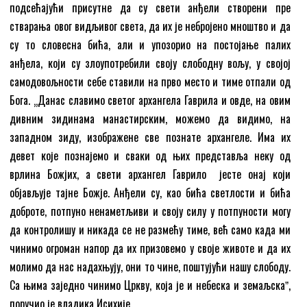
подсећајући присутне да су свети анђели створени пре
стварања овог видљивог света, да их је небројено мноштво и да
су то словесна бића, али и упозорио на постојање палих
анђела, који су злоупотребили своју слободну вољу, у својој
самодовољности себе ставили на прво место и тиме отпали од
Бога. „Данас славимо светог архангела Гаврила и овде, на овим
дивним зидинама манастирским, можемо да видимо, на
западном зиду, изображене све познате архангеле. Има их
девет које познајемо и сваки од њих представља неку од
врлина Божјих, а свети архангел Гаврило јесте онај који
објављује тајне Божје. Анђели су, као бића светлости и бића
доброте, потпуно ненаметљиви и своју силу у потпуности могу
да контролишу и никада се не размећу тиме, већ само када ми
чинимо огроман напор да их призовемо у своје животе и да их
молимо да нас надахњују, они то чине, поштујући нашу слободу.
Са њима заједно чинимо Цркву, која је и небеска и земаљскаˮ,
поручио је владика Исихије.