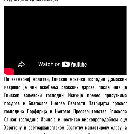
По заамвоној молитви, Епископ мохачки господин Дамаскин
извршио је чин освећења славских дарова, после чега је
Епископ ваљевски господин Исихије пренео присутнима
поздрав и благослов Његове Светости Патријарха српског
господина Порфирија и Његовог Преосвештенства Епископа
бачког господина Иринеја и честитао вископреподобном оцу
Харитону и светоарханеглском братству манастирску славу, а