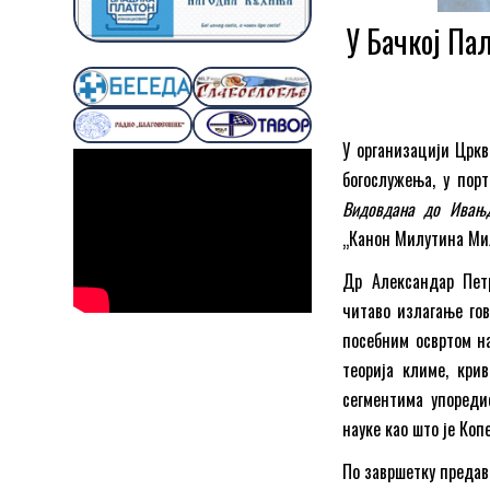
У Бачкој Па
У организацији Цркв
богослужења, у пор
Видовдана до Ивањ
„Канон Милутина Ми
Др Александар Петр
читаво излагање го
посебним освртом на
теорија климе, кри
сегментима упоред
науке као што је Коп
По завршетку предав