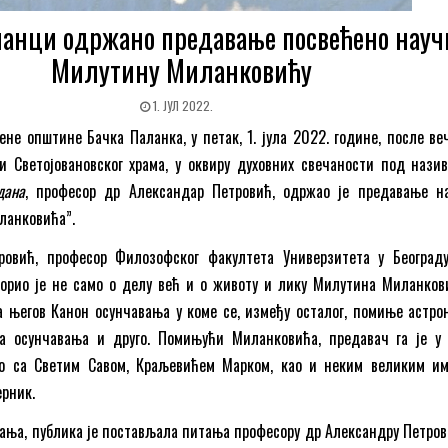
ланци одржано предавање посвећено науч
Милутину Миланковићу
1. ЈУЛ 2022.
ене општине Бачка Паланка, у петак, 1. јула 2022. године, после ве
ти Светојовановског храма, у оквиру духовних свечаности под наз
дана
, професор др Александар Петровић, одржао је предавање н
ланковића”.
овић, професор Филозофског факултета Универзитета у Београду
ворио је не само о делу већ и о животу и лику Милутина Миланков
 његов Канон осунчавања у коме се, између осталог, помиње астро
ва осунчавања и друго. Помињући Миланковића, предавач га је у
ио са Светим Савом, Краљевићем Марком, као и неким великим и
ерник.
ања, публика је постављала питања професору др Александру Петров