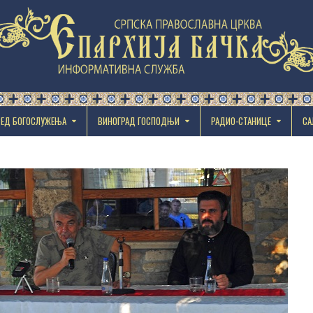
РЕД БОГОСЛУЖЕЊА
ВИНОГРАД ГОСПОДЊИ
РАДИО-СТАНИЦЕ
СА