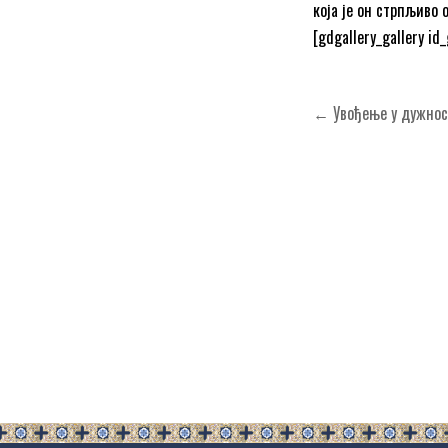
која је он стрпљиво 
[gdgallery_gallery id_
Кретање
← Увођење у дужност
чланка