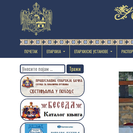
ПОЧЕТАК
ЕПАРХИЈА
EПАРХИЈСКЕ УСТАНОВЕ
РАСПО
Search
for: