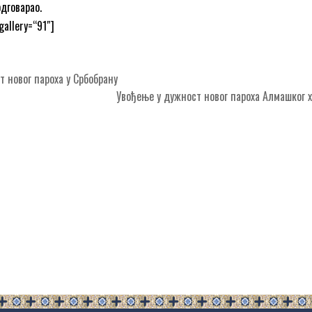
одговарао.
gallery=“91″]
 новог пароха у Србобрану
Увођење у дужност новог пароха Алмашког