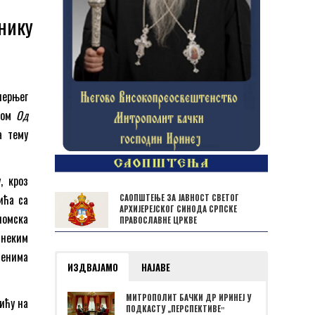
нику
черњег
ивом
Од
а тему
, кроз
ића сa
САОПШТЕЊЕ ЗА ЈАВНОСТ СВЕТОГ
АРХИЈЕРЕЈСКОГ СИНОДА СРПСКЕ
номска
ПРАВОСЛАВНЕ ЦРКВЕ
 неким
менима
ИЗДВАЈАМО
НАЈАВЕ
МИТРОПОЛИТ БАЧКИ ДР ИРИНЕЈ У
ићу на
ПОДКАСТУ „ПЕРСПЕКТИВЕˮ