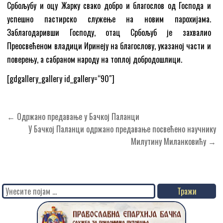
Србољубу и оцу Жарку свако добро и благослов од Господа и
успешно пастирско служење на новим парохијама.
Заблагодаривши Господу, отац Србољуб је захвалио
Преосвећеном владици Иринеју на благослову, указаној части и
поверењу, а сабраном народу на топлој добродошлици.
[gdgallery_gallery id_gallery=“90″]
Кретање
← Одржано предавање у Бачкој Паланци
чланка
У Бачкој Паланци одржано предавање посвећено научнику
Милутину Миланковићу →
Search
for: