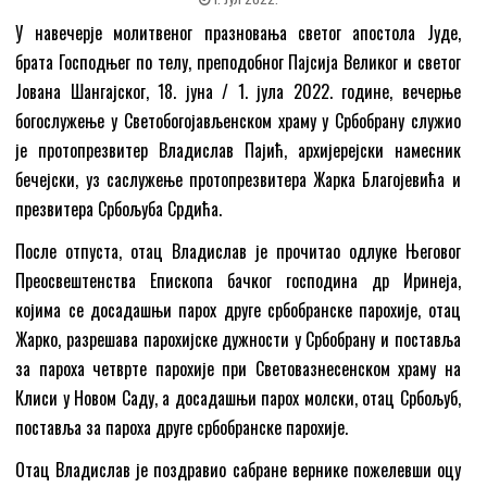
У навечерје молитвеног празновања светог апостола Јуде,
брата Господњег по телу, преподобног Пајсија Великог и светог
Јована Шангајског, 18. јуна / 1. јула 2022. године, вечерње
богослужење у Светобогојављенском храму у Србобрану служио
је протопрезвитер Владислав Пајић, архијерејски намесник
бечејски, уз саслужење протопрезвитера Жарка Благојевића и
презвитера Србољуба Срдића.
После отпуста, отац Владислав је прочитао одлуке Његовог
Преосвештенства Епископа бачког господина др Иринеја,
којима се досадашњи парох друге србобранске парохије, отац
Жарко, разрешава парохијске дужности у Србобрану и поставља
за пароха четврте парохије при Световазнесенском храму на
Клиси у Новом Саду, а досадашњи парох молски, отац Србољуб,
поставља за пароха друге србобранске парохије.
Отац Владислав је поздравио сабране вернике пожелевши оцу