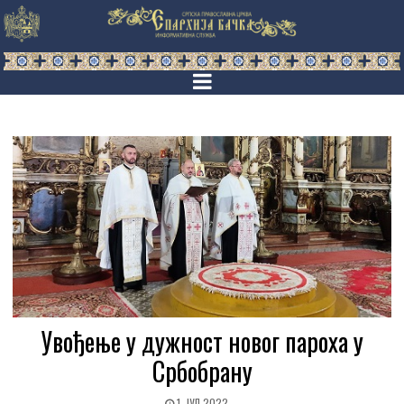
Увођење у дужност новог пароха у
Србобрану
1. ЈУЛ 2022.