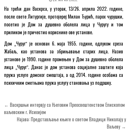
На трећи дан Васкрса, у уторак, 13/26. априла 2022. године,
после свете Литургије, протојереј Милан Ђурић, парох чурушки,
посетио је Дом за душевно оболела лица у Чуругу и том
приликом је причестио кориснике ове установе.
Дом „Чуругˮ је основан 6. маја 1955. године, одлуком среза
Жабаљ, као установа за збрињавање старих лица. Назив
установе је 1990. године промењен у Дом за душевно оболела
лица „Чуругˮ. Данас је дом установа социјалне заштите која
пружа услуге домског смештаја, а од 2014. године особама са
психичким сметњама пружа услугу становања уз подршку.
Кретање
← Васкршњи интервју са Његовим Преосвештенством Епископом
чланка
ваљевским г. Исихијем
Најава: Представљање књиге о светом Владици Николају у
Ваљеву →