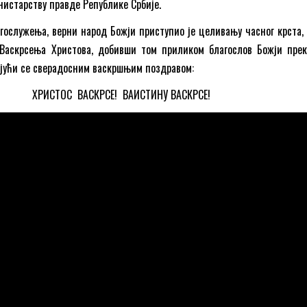
истарству правде Републике Србије.
огослужења, верни народ Божји приступио је целивању часног крста, 
Васкрсења Христова, добивши том приликом благослов Божји прек
јући се сверадосним васкршњим поздравом:
ХРИСТОС ВАСКРСЕ! ВАИСТИНУ ВАСКРСЕ!