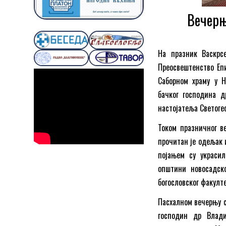
Вечерњ
На празник Васкрс
Преосвештенство Еп
Саборном храму у Н
бачког господина д
настојатеља Светоге
Током празничног в
прочитан је одељак 
појањем су украси
општини новосадск
богословског факулте
Пасхалном вечерњу с
господин др Влади