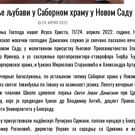
е љубави у Саборном храму у Новом Саду
24. АПРИЛ 2022.
ења Господа нашег Исуса Христа, 11/24. априла 2022. године, 
ископ мохачки господин Дамаскин служио је свечано пасхално веч
овом Саду, у молитвеном присуству Његовог Преосвештенства Еп
р Иринеја, а уз саслужење протопрезвитера-ставрофора Ђорђа Ђу
оргијевског храма, и ђакона Мирослава Стојановића и Александра Арту
ечерњег богослужења, по устаљеном типику Саборног храма у Новом
из светог Јеванђеља по Јовану на осамнаест језика. Лепоту вечерњег 
ли чланови Школе црквеног појања
Свети Јован Дамаскин
при Црк
ој, које је предводио ђакон др Владимир Антић, доцент Правос
та Универзитета у Београду.
у присуствовали надбискуп Лучијано Суриани, папски нунције у Беогр
мир Рогановић, директор Управе за сарадњу са Црквама и в