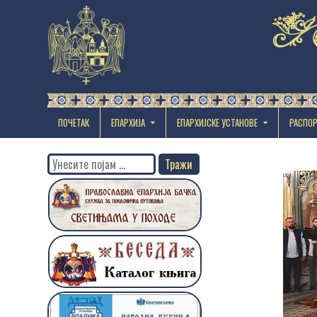
ПОЧЕТАК
ЕПАРХИЈА
EПАРХИЈСКЕ УСТАНОВЕ
РАСПО
Search
for: