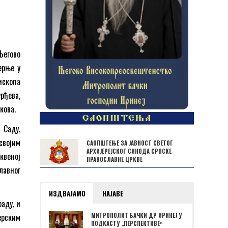
Његово
ерње у
ископа
рђева,
кова.
 Саду,
својим
САОПШТЕЊЕ ЗА ЈАВНОСТ СВЕТОГ
АРХИЈЕРЕЈСКОГ СИНОДА СРПСКЕ
веној
ПРАВОСЛАВНЕ ЦРКВЕ
лавног
ИЗДВАЈАМО
НАЈАВЕ
аду, и
ерским
МИТРОПОЛИТ БАЧКИ ДР ИРИНЕЈ У
ПОДКАСТУ „ПЕРСПЕКТИВЕˮ