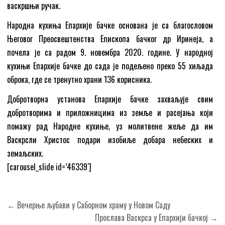
васкршњи ручак.
Народна кухиња Епархије бачке основана је са благословом
Његовог Преосвештенства Епископа бачког др Иринеја, а
почела је са радом 9. новембра 2020. године. У народној
кухињи Епархије бачке до сада је подељено преко 55 хиљада
оброка, где се тренутно храни 136 корисника.
Добротворна установа Епархије бачке захваљује свим
добротворима и приложницима из земље и расејања који
помажу рад Народне кухиње, уз молитвене жеље да им
Васкрсли Христос подари изобиље добара небеских и
земаљских.
[carousel_slide id=’46339′]
Кретање
← Вечерње љубави у Саборном храму у Новом Саду
чланка
Прослава Васкрса у Епархији бачкој →