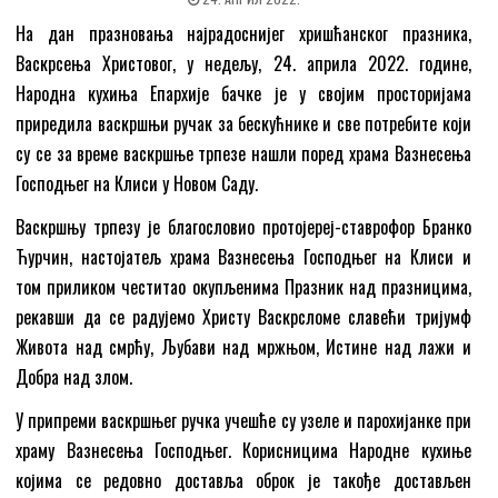
На дан празновања најрадоснијег хришћанског празника,
Васкрсења Христовог, у недељу, 24. априла 2022. године,
Народна кухиња Епархије бачке је у својим просторијама
приредила васкршњи ручак за бескућнике и све потребите који
су се за време васкршње трпезе нашли поред храма Вазнесења
Господњег на Клиси у Новом Саду.
Васкршњу трпезу је благословио протојереј-ставрофор Бранко
Ћурчин, настојатељ храма Вазнесења Господњег на Клиси и
том приликом честитао окупљенима Празник над празницима,
рекавши да се радујемо Христу Васкрсломе славећи тријумф
Живота над смрћу, Љубави над мржњом, Истине над лажи и
Добра над злом.
У припреми васкршњег ручка учешће су узеле и парохијанке при
храму Вазнесења Господњег. Корисницима Народне кухиње
којима се редовно доставља оброк је такође достављен