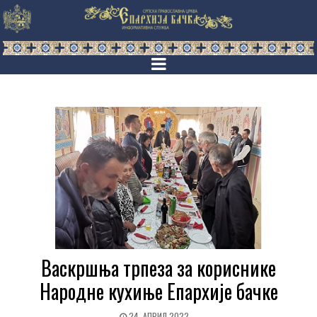
Васкршња трпеза за кориснике
Народне кухиње Епархије бачке
24. АПРИЛ 2022.