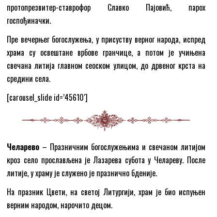
протопрезвитер-ставрофор Славко Пајовић, парох
госпођиначки.
Пре вечерњег богослужења, у присуству верног народа, испред
храма су освештане врбове гранчице, а потом је учињена
свечана литија главном сеоском улицом, до дрвеног крста на
средини села.
[carousel_slide id=’45610′]
Челарево
– Празничним богослужењима и свечаном литијом
кроз село прослављена је Лазарева субота у Челареву. После
литије, у храму је служено је празнично бденије.
На празник Цвети, на светој Литургији, храм је био испуњен
верним народом, нарочито децом.