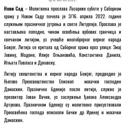
Нови Сад
– Mолитвена прослава Лазареве суботе у Саборном
храму у Новом Саду почела је 3/16. априла 2022. године
служењем празничног јутрења и свете Литургије. Прослава је
настављена поподне, чином освећења врбових гранчица и
свечаном литијом, уз учешће многобројног верног народа
Божјег. Литија се кретала од Саборног храма кроз улице: Змај
Јовину, Модене, Илије Огњановића, Константина Данила,
Игњата Павласа и Дунавску.
Литију свештенства и верног народа Божјег, предводио је
Његово Преосвештенство Епископ мохачки господин
Дамаскин. Празнично бденије после литије, служио је
презвитер Јован Вачик, уз саслужење ђакона Александра
Артукова. Празничном бденију су молитвено присуствовали
Преосвећена господа епископи бачки др Иринеј и мохачки
Дамаскин.