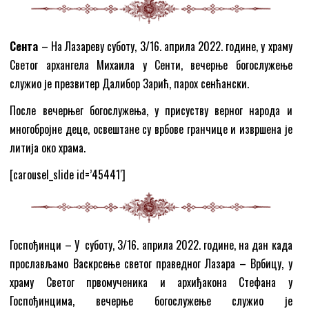
Сента
– На Лазареву суботу, 3/16. априла 2022. године, у храму
Светог архангела Михаила у Сенти, вечерње богослужење
служио је презвитер Далибор Зарић, парох сенћански.
После вечерњег богослужења, у присуству верног народа и
многобројне деце, освештане су врбове гранчице и извршена је
литија око храма.
[carousel_slide id=’45441′]
Госпођинци – У суботу, 3/16. априла 2022. године, на дан када
прослављамо Васкрсење светог праведног Лазара – Врбицу, у
храму Светог првомученика и архиђакона Стефана у
Госпођинцима, вечерње богослужење служио је