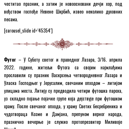
честитао празник, а затим је новоосновани дечји хор, под
вођством госпође Невене Шкрбић, извео неколико духовних
песама.
[carousel_slide id=’45354′]
Футог
– У Суботу светог и праведног Лазара, 3/16. априла
2022. године, житељи Футога са својим најмлађима
прославили су празник Васкрсења четвородневног Лазара и
Уласка Господњег у Јерусалим, свечаним опходом – литијом
улицама места. Литију су предводилa четири футошка пароха,
уз складно појање појачке групе која дејствује при футошком
храму. После свечаног опхода, у храму Светих бесребреника и
чудотвораца Козме и Дамјана, препуном верног народа,
празнично вечерње је служио протопрезвитер Миливоје