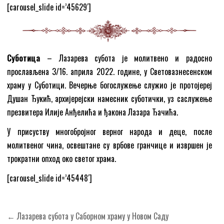
[carousel_slide id=’45629′]
Суботица
– Лазарева субота је молитвено и радосно
прослављена 3/16. априла 2022. године, у Световазнесенском
храму у Суботици. Вечерње богослужење служио је протојереј
Душан Ђукић, архијерејски намесник суботички, уз саслужење
презвитера Илије Анђелића и ђакона Лазара Ђачића.
У присуству многобројног верног народа и деце, после
молитвеног чина, освештане су врбове гранчице и извршен је
трократни опход око светог храма.
[carousel_slide id=’45448′]
Кретање
← Лазарева субота у Саборном храму у Новом Саду