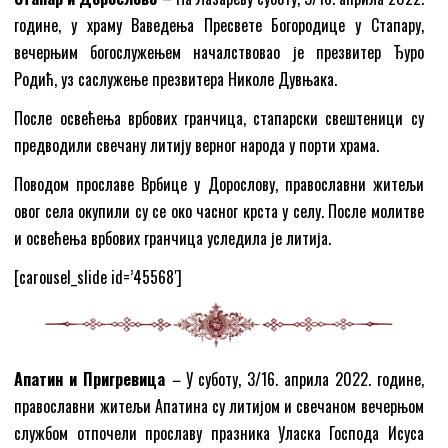
године, у храму Ваведења Пресвете Богородице у Стапару,
вечерњим богослужењем началствовао је презвитер Ђуро
Родић, уз саслужење презвитера Николе Дувњака.
После освећења врбових гранчица, стапарски свештеници су
предводили свечану литију верног народа у порти храма.
Поводом прославе Врбице у Дорослову, православни житељи
овог села окупили су се око часног крста у селу. После молитве
и освећења врбових гранчица уследила је литија.
[carousel_slide id=’45568′]
Апатин и Пригревицa
–
У суботу, 3/16. априла 2022. године,
православни житељи Апатина су литијом и свечаном вечерњом
службом отпочели прославу празника Уласка Господа Исуса