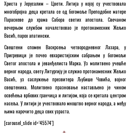
Христа у Јерусалим – Цвети. Литија у којој су учествовала
многобројна деца кретала се од богомоље Преподобне матере
Параскеве до храма Сабора светих апостола. Свечаном
вечерњом службом началствовао је протонамесник Жељко
Васић, парох апатински.
Свештени спомен Васкрсења четвородневног Лазара, у
Пригревици је почео евхаристијским сабрањем у богомољи
Светог апостола и јеванђелиста Марка. Уз молитвено учешће
верног народа, свету Литургију је служио протонамесник Жељко
Васић, уз саслужење презвитера Љубише Човића, војног
свештеника. Молитвено празновање настављено је чином
освећења врбових гранчица и литијом, која се кретала центром
насеља. У литији је учествовало мноштво верног народа, а међу
њима нарочито деца свих узраста.
[carousel_slide id=’45574′]