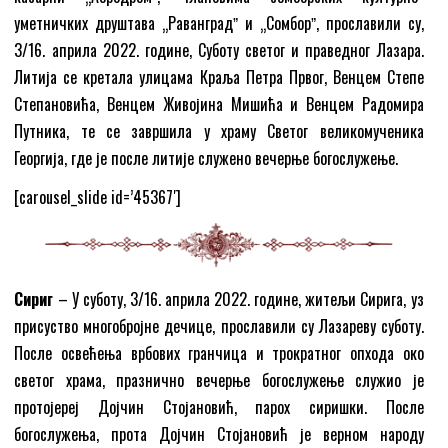
уметничких друштава „Раванградˮ и „Сомборˮ, прославили су,
3/16. априла 2022. године, Суботу светог и праведног Лазара.
Литија се кретала улицама Краља Петра Првог, Венцем Степе
Степановића, Венцем Живојина Мишића и Венцем Радомира
Путника, те се завршила у храму Светог великомученика
Георгија, где је после литије служено вечерње богослужење.
[carousel_slide id=’45367′]
Сириг
– У суботу, 3/16. априла 2022. године, житељи Сирига, уз
присуство многобројне дечице, прославили су Лазареву суботу.
После освећења врбових гранчица и трократног опхода око
светог храма, празнично вечерње богослужење служио је
протојереј Дојчин Стојановић, парох сиришки. После
богослужења, прота Дојчин Стојановић је верном народу