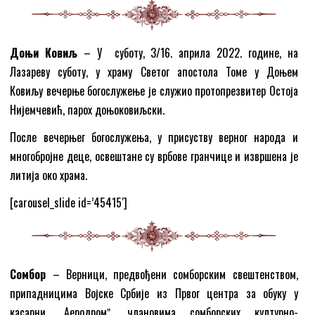
Доњи Ковиљ
– У суботу, 3/16. априла 2022. године, на
Лазареву суботу, у храму Светог апостола Томе у Доњем
Ковиљу вечерње богослужење је служио протопрезвитер Остоја
Нијемчевић, парох доњоковиљски.
После вечерњег богослужења, у присуству верног народа и
многобројне деце, освештане су врбове гранчице и извршена је
литија око храма.
[carousel_slide id=’45415′]
Сомбор
– Верници, предвођени сомборским свештенством,
припадницима Војске Србије из Првог центра за обуку у
касарни „Аеродромˮ, члановима сомборских културно-