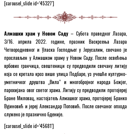
[carousel_slide id=’45327′]
Алмашки храм у Новом Саду
– Субота праведног Лазара,
3/16. априла 2022. године, празник Васкрсења Лазара
Четвородневног и Уласка Господњег у Јерусалим, свечано је
прослављен у Алмашком храму у Новом Саду. После освећења
врбових гранчица, свештеници су предводили свечану литију
која се кретала кроз више улица Подбаре, уз учешће културно-
уметничког друштва „Вила“ и многобројног народа Божјег,
парохијана овог светог храма. Литију су предводили протојереј
Бране Миловац, настојатељ Алмашког храма, протојереј Бранко
Вујиновић и јереј Александар Поповић. После свечаног опхода
служено је празнично бденије.
[carousel_slide id=’45681′]