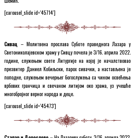
Шемић.
[carousel_slide id=’45714′]
Сивац
– Mолитвена прослава Суботе праведнога Лазара у
Светониколајевском храму у Сивцу почела је 3/16. априла 2022.
године, служењем свете Литургије на којој је началствовао
презвитер Даниел Кобиљски, парох сивачки, а настављена је
поподне, служењем вечерњег богослужења са чином освећења
врбових гранчица и свечаном литијом око храма, уз учешће
многобројног верног народа и деце.
[carousel_slide id=’45473′]
Стапар и Дорослово
– На Лазареву суботу, 3/16. априла 2022.