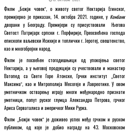
Филм „Божји човекˮ, о животу светог Нектарија Егинског,
премијерно је приказан, 14. октобра 2021. године, у
Комбанк
дворани у Београду. Премијери су присуствовали Његова
Светост Патријарх српски г. Порфирије, Преосвећена господа
епископи ваљевски Исихије и топлички г. Јеротеј, свештенство,
као и многобројни народ.
Филм је посвећен стогодишњици од упокојења светог
Нектарија, а у његовој продукцији су учествовали и манастир
Ватопед са Свете Горе Атонске, Грчки институт „Светог
Максимаˮ, као и Митрополија Месогејe и Лавреотике. У овом
уметничком остварењу играју многи међународно признати
уметници, попут руског глумца Александра Петрова, грчког
Ариса Серваталиса и америчког Мики Рурка.
Филм „Божји човекˮ је доживео успех међу грчком и руском
публиком, од које је добио награду на 43. Московском