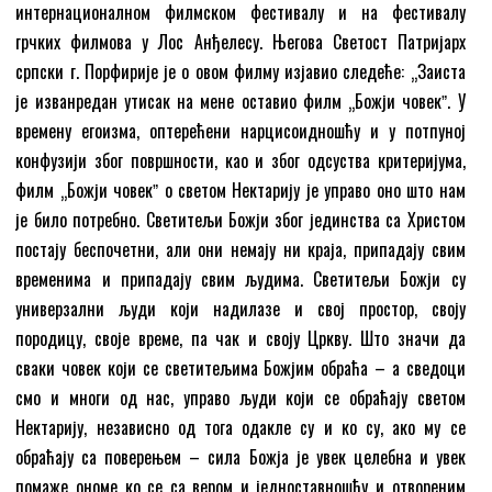
интернационалном филмском фестивалу и на фестивалу
грчких филмова у Лос Анђелесу. Његова Светост Патријарх
српски г. Порфирије је о овом филму изјавио следеће: „Заиста
је изванредан утисак на мене оставио филм „Божји човекˮ. У
времену егоизма, оптерећени нарцисоидношћу и у потпуној
конфузији због површности, као и због одсуства критеријума,
филм „Божји човекˮ о светом Нектарију је управо оно што нам
је било потребно. Светитељи Божји због јединства са Христом
постају беспочетни, али они немају ни краја, припадају свим
временима и припадају свим људима. Светитељи Божји су
универзални људи који надилазе и свој простор, своју
породицу, своје време, па чак и своју Цркву. Што значи да
сваки човек који се светитељима Божјим обраћа – а сведоци
смо и многи од нас, управо људи који се обраћају светом
Нектарију, независно од тога одакле су и ко су, ако му се
обраћају са поверењем – сила Божја је увек целебна и увек
помаже ономе ко се са вером и једноставношћу и отвореним