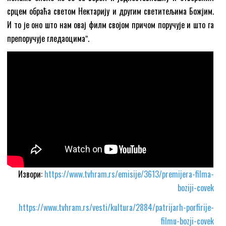
срцем обраћа светом Нектарију и другим светитељима Божјим.
И то је оно што нам овај филм својом причом поручује и што га
препоручује гледаоцимаˮ.
Извори:
https://www.tvhram.rs/emisije/3613/premijera-filma-
boziji-covek
https://www.tvhram.rs/vesti/kultura/2884/patrijarh-porfirije-
filmu-bozji-covek