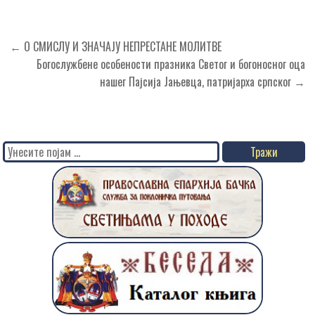
Кретање
← О СМИСЛУ И ЗНАЧАЈУ НЕПРЕСТАНЕ МОЛИТВЕ
чланка
Богослужбене особености празника Светог и богоносног оца
нашег Пајсија Јањевца, патријарха српског →
Search
for: