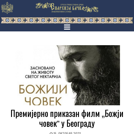
Премијерно приказан филм „Божји
човекˮ у Београду
15. ОКТОБАР 2021.