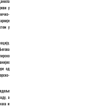
Данила
ркви у
ничко-
архије
штем у
ацију.
Његова
тирско
анијих
ере од
орско-
недеље
аду, а
наха и