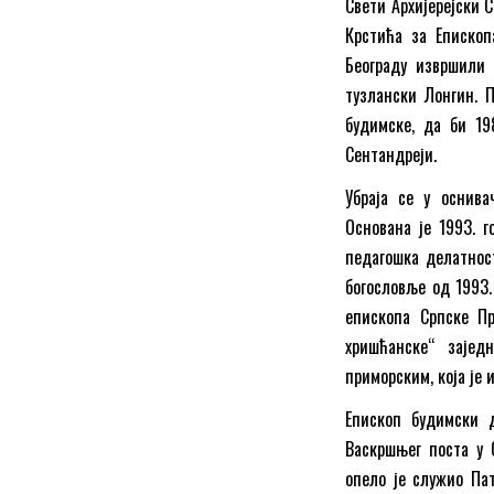
Свети Архијерејски 
Крстића за Епископа
Београду извршили 
тузлански Лонгин. П
будимске, да би 19
Сентандреји.
Убраја се у оснива
Основана је 1993. 
педагошка делатност
богословље од 1993.
епископа Српске Пр
хришћанске“ зајед
приморским, која је
Епископ будимски 
Васкршњег поста у 
опело је служио Пат