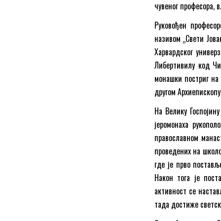
чувеног професора, 
Руковођен професор
називом „Свети Јова
Харвардског универз
Либертивилу код Чик
монашки постриг на 
другом Архиепископу
На Велику Госпојину
јеромонаха рукополо
православном манаст
проведених на школо
где је прво постављ
Након тога је пост
активност се настав
тада достиже светск