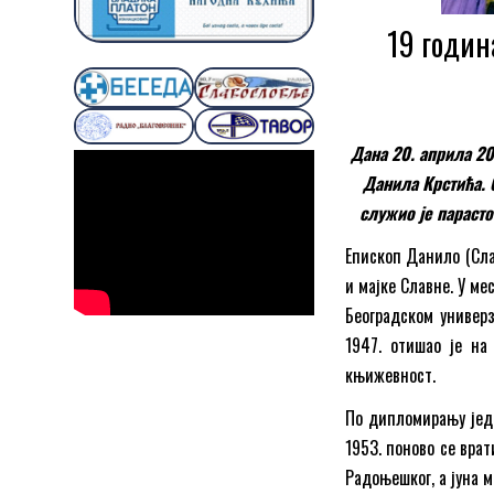
19 годин
Дана 20. априла 20
Данила Крстића. 
служио је параст
Епископ Данило (Слав
и мајке Славне. У ме
Београдском универз
1947. отишао је на
књижевност.
По дипломирању једн
1953. поново се врат
Радоњешког, а јуна 