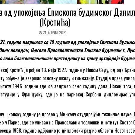
а од упокојења Епископа будимског Дани
(Крстића)
21. АПРИЛ 2021.
21. године навршило се 19 година од упокојења Епископа будимс
Овим поводом, Његово Преосвештенство Епископ будимски г. Лук
ос свом блаженопочившем претходнику на трону архијереја будимс
ко) Крстић је рођен 13. маја 1927. године у Новом Саду, од оца Бра
сту рођења је завршио основну школу и гимназију. Студије права уписа
итету 1946. године где се задржао само годину дана. Након тога, 
 студије у Француску, где је на париској Сорбони дипломирао уп
у школску годину је провео у Минхену студирајући техничке науке. 
ио у Париз, где се уписао на Православни теолошки институт Светог 
месеца 1958. године одбранио је дипломски рад из области Новог заве