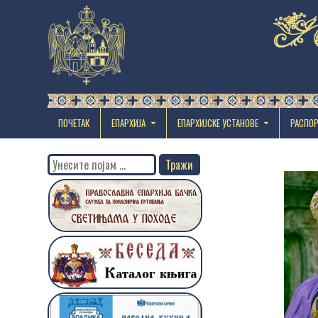
ПОЧЕТАК
ЕПАРХИЈА
EПАРХИЈСКЕ УСТАНОВЕ
РАСПО
Search
for: