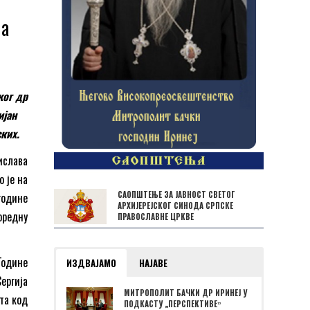
ла
ког др
ијан
ких.
нислава
о је на
САОПШТЕЊЕ ЗА ЈАВНОСТ СВЕТОГ
године
АРХИЈЕРЕЈСКОГ СИНОДА СРПСКЕ
оредну
ПРАВОСЛАВНЕ ЦРКВЕ
Године
ИЗДВАЈАМО
НАЈАВЕ
Сергија
МИТРОПОЛИТ БАЧКИ ДР ИРИНЕЈ У
та код
ПОДКАСТУ „ПЕРСПЕКТИВЕˮ