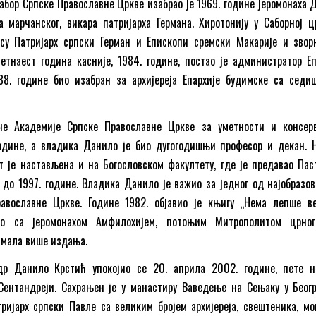
Сабор Српске Православне Цркве изабрао је 1969. године јеромонаха 
 марчанског, викара патријарха Германа. Хиротонију у Саборној ц
су Патријарх српски Герман и Епископи сремски Макарије и звор
етнаест година касније, 1984. године, постао је администратор Еп
88. године био изабран за архијереја Епархије будимске са седи
че Академије Српске Православне Цркве за уметности и консерв
године, а владика Данило је био дугогодишњи професор и декан. 
 је настављена и на Богословском факултету, где је предавао Пас
 до 1997. године. Владика Данило је важио за једног од најобразов
авославне Цркве. Године 1982. објавио је књигу „Нема лепше в
но са јеромонахом Амфилохијем, потоњим Митрополитом црног
 имала више издања.
др Данило Крстић упокојио се 20. априла 2002. године, пете 
Сентандреји. Сахрањен је у манастиру Ваведење на Сењаку у Беогр
ријарх српски Павле са великим бројем архијереја, свештеника, мо