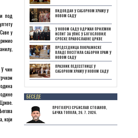
ВИДОВДАН У САБОРНОМ ХРАМУ У
ји под
НОВОМ САДУ
ултету
У НОВОМ САДУ ОДРЖАН ПРИЈЕМНИ
Саве у
ИСПИТ ЗА УПИС У БОГОСЛОВИЈЕ
СРПСКЕ ПРАВОСЛАВНЕ ЦРКВЕ
примио
ПРЕДСЕДНИЦА ПОКРАЈИНСКЕ
анилу,
ВЛАДЕ ПОСЕТИЛА САБОРНИ ХРАМ У
НОВОМ САДУ
ПРАЗНИК ПЕДЕСЕТНИЦЕ У
 У чин
САБОРНОМ ХРАМУ У НОВОМ САДУ
грчком
година
Posts not found
године
Цркве.
ПРОТОЈЕРЕЈ СРБИСЛАВ СТОЈАНОВ,
Његова
БАЧКА ТОПОЛА, 26. 7. 2026.
, који