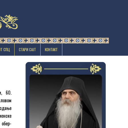
ЈТ СПЦ
СТАРИ САЈТ
КОНТАКТ
, 60.
словом
издање
менске
 обер-