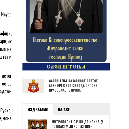
 Исуса
афији,
аријих
ама на
штву и
 истог
САОПШТЕЊЕ ЗА ЈАВНОСТ СВЕТОГ
 се са
АРХИЈЕРЕЈСКОГ СИНОДА СРПСКЕ
ПРАВОСЛАВНЕ ЦРКВЕ
садржи
ИЗДВАЈАМО
НАЈАВЕ
Руској
ејмона
МИТРОПОЛИТ БАЧКИ ДР ИРИНЕЈ У
ПОДКАСТУ „ПЕРСПЕКТИВЕˮ