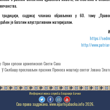
овечанства.
 традицији, садржај чланака објављених у 60. тому „Право
раћен је богатим илустративним материјалом.
И
https://sedm
http://www.patriar
: Први српски архиепископ Свети Сава
У Силбашу прослављен празник Преноса моштију светог Јована Зла
Сва права задржана. www.eparhijabacka.info 2026.