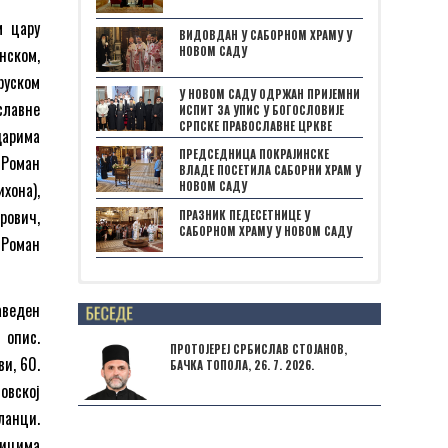
м цару
ВИДОВДАН У САБОРНОМ ХРАМУ У
НОВОМ САДУ
нском,
руском
У НОВОМ САДУ ОДРЖАН ПРИЈЕМНИ
славне
ИСПИТ ЗА УПИС У БОГОСЛОВИЈЕ
СРПСКЕ ПРАВОСЛАВНЕ ЦРКВЕ
дарима
ПРЕДСЕДНИЦА ПОКРАЈИНСКЕ
 Роман
ВЛАДЕ ПОСЕТИЛА САБОРНИ ХРАМ У
хона),
НОВОМ САДУ
рович,
ПРАЗНИК ПЕДЕСЕТНИЦЕ У
САБОРНОМ ХРАМУ У НОВОМ САДУ
 Роман
Posts not found
аведен
 опис.
ПРОТОЈЕРЕЈ СРБИСЛАВ СТОЈАНОВ,
и, 60.
БАЧКА ТОПОЛА, 26. 7. 2026.
овској
ланци.
ницима