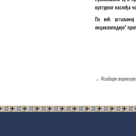
културног наслеђа ч
По већ устаљеној
енциклопедије” проп
Кретање
← Изабери веронауку
чланка