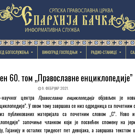
РЕД БОГОСЛУЖЕЊА
ВИНОГРАД ГОСПОДЊИ
РАДИО-СТАНИЦЕ
СА
ен 60. том „Православне енциклопедије”
9. ФЕБРУАР 2021.
о-научног центра
Православна енциклопедија
објављен је нови
циклопедије”. У овом тому завршава се низ одредница са почетним 
из публикованих материјала са почетним словом „С”. Ново 
клопедије” започиње чланком који је посвећен спомену на јер
, Гајанију и осталих тридесет пет девојака, а завршава текстом о