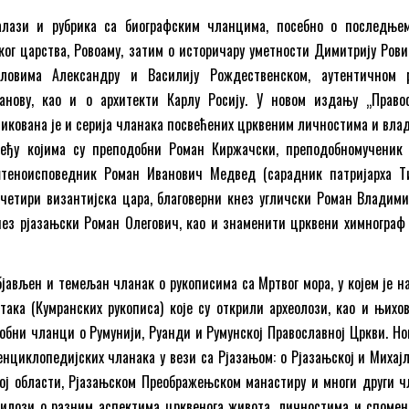
алази и рубрика са биографским чланцима, посебно о последње
ог царства, Ровоаму, затим о историчару уметности Димитрију Рови
словима Александру и Василију Рождественском, аутентичном 
анову, као и о архитекти Карлу Росију. У новом издању „Право
икована је и серија чланака посвећених црквеним личностима и вла
међу којима су преподобни Роман Киржачски, преподобномученик
штеноисповедник Роман Иванович Медвед (сарадник патријарха Ти
четири византијска цара, благоверни кнез угличски Роман Владими
нез рјазањски Роман Олегович, као и знаменити црквени химнограф
бјављен и темељан чланак о рукописима са Мртвог мора, у којем је н
ака (Кумранских рукописа) које су открили археолози, као и њихов
обни чланци о Румунији, Руанди и Румунској Православној Цркви. Нов
енциклопедијских чланака у вези са Рјазањом: о Рјазањској и Михајл
кој области, Рјазањском Преображењском манастиру и многи други ч
рилози о разним аспектима црквенога живота, личностима и споме