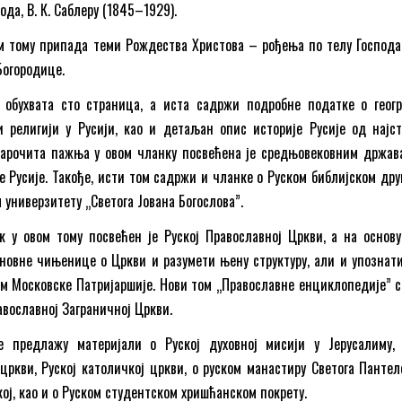
ода, В. К. Саблеру (1845–1929).
м тому припада теми Рождества Христова – рођења по телу Господа
Богородице.
 обухвата сто страница, а иста садржи подробне податке о геогр
 религији у Русији, као и детаљан опис историје Русије од најст
Нарочита пажња у овом чланку посвећена је средњовековним држав
е Русије. Такође, исти том садржи и чланке о Руском библијском дру
 универзитету „Светога Јована Богослова”.
к у овом тому посвећен је Руској Православној Цркви, а на основу
сновне чињенице о Цркви и разумети њену структуру, али и упознати
м Московске Патријаршије. Нови том „Православне енциклопедије” 
авославној Заграничној Цркви.
 предлажу материјали о Руској духовној мисији у Јерусалиму, 
цркви, Руској католичкој цркви, о руском манастиру Светога Пантел
кој, као и о Руском студентском хришћанском покрету.