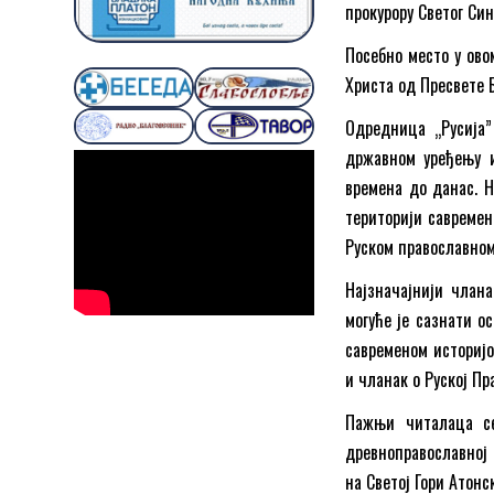
прокурору Светог Син
Посебно место у ово
Христа од Пресвете 
Одредница „Русија”
државном уређењу и
времена до данас. 
територији савремен
Руском православном
Најзначајнији члана
могуће је сазнати о
савременом историјо
и чланак о Руској Пр
Пажњи читалаца се
древноправославној 
на Светој Гори Атонс