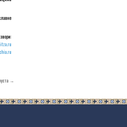
славне
звори:
itza.ru
chia.ru
тоуста →