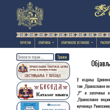
ПОЧЕТАК
ЕПАРХИЈА
EПАРХИЈСКЕ УСТАНОВЕ
РАСПО
Search
Објављ
for:
У издању Црквен
том „Православне ен
„Р” и започиње н
„Православне енци
мученице Римпсимију