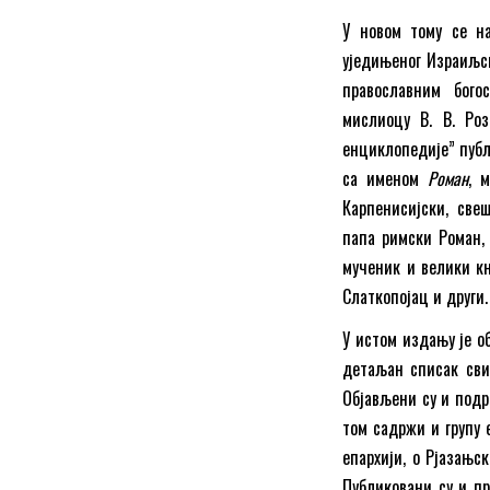
У новом тому се н
уједињеног Израиљск
православним бого
мислиоцу В. В. Роз
енциклопедије” публ
са именом
Роман
, 
Карпенисијски, све
папа римски Роман, 
мученик и велики к
Слаткопојац и други.
У истом издању је о
детаљан списак свит
Објављени су и подр
том садржи и групу 
епархији, о Рјазањс
Публиковани су и п