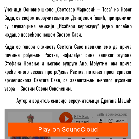
Ученици Основне школе „Светозар Марковић – Тоза” из Новог
Сада, са својом вероучитељицом Данијелом Гашић, припремили
су слушаоцима емисије „Изабери веронауку” једно посебно
издање посвећено нашем Светом Сави.
Када се говори о животу Светога Саве навикли смо да прича
почиње рођењем Растка, најмлађег сина великог жупана
Стефана Немање и његове супруге Ане. Међутим, ова прича
креће много векова пре рођења Растка, потоњег првог српског
архиепископа Светога Саве, са завештањем његовог духовног
узора – Светим Савом Освећеним.
Аутор и водитељ емисије: вероучитељица Драгана Машић