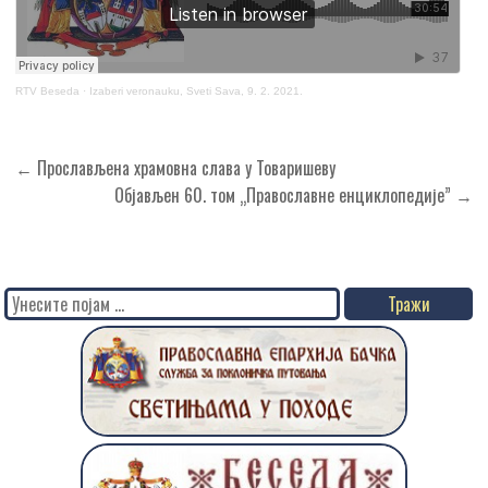
RTV Beseda
·
Izaberi veronauku, Sveti Sava, 9. 2. 2021.
Кретање
← Прослављена храмовна слава у Товаришеву
чланка
Објављен 60. том „Православне енциклопедије” →
Search
for: