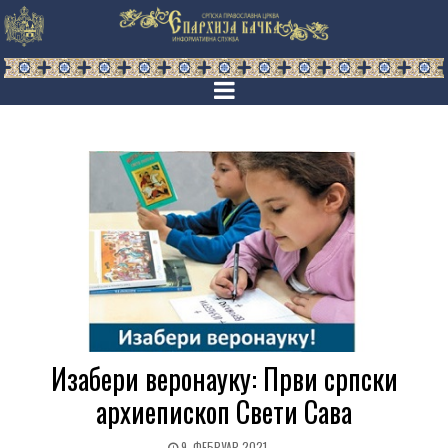
Изабери веронауку: Први српски
архиепископ Свети Сава
9. ФЕБРУАР 2021.