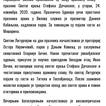
празник Светог краља Стефана Дечанског, у уторак, 24.
новембра 2020. године. Празнично бденије уочи престоног
празника храма у Вилову служио је презвитер Даниел
Кобиљски, надлежни парох. За певницом су појали гости из
Мошорина.
Светом Литургијом на дан празника началствовао је протојереј
Остоја Нијемчевић, парох у Доњем Ковиљу, уз саслужење
свештеникâ Епархије бачке. Након прочитаног јеванђелског
одељка, присутне је поучио пригодном беседом отац Иван
Вачик, истакнувши значај светог краља Стефана Дечанског и
честитавши присутнима храмовну славу. На светој Литургији
појали су гости из Титела и Госпођинаца. После заамовне
молитве извршен је трократни опход око светог храма и помен
ктиторима и приложницима.
Вечерњим богослужењем началствовао је високопречасни