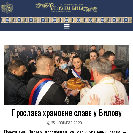
Прослава храмовне славе у Вилову
25. НОВЕМБАР 2020.
Парохијани Вилова прославили су своју храмовну славу –