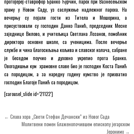
протојереј-ставрофор Бранко Ћурчин, парох при Вазнесењском
храму у Новом Саду, уз саслужење надлежног пароха. На
вечерњу су појали гости из Титела и Мошорина, а
присуствовали су господин Данко Панић, председник Месне
заједнице Вилово, и учитељица Светлана Лозанов, помоћник
директора основне школе, са ученицима. После вечерње
службе и чина благосиљања кољива и славског колача, сабране
је беседом поучио и духовно укрепио прота Бранко.
Овогодишњи кум храмовне славе био је господин Коста Панић
са породицом, а за наредну годину кумство је прихватио
господин Благоје Панић са породицом.
[carousel_slide id=’21122′]
Кретање
← Слава хора „Свети Стефан Дечански” из Новог Сада
чланка
Молитвени помен блаженопочившем епископу јегарском
Јерониму →