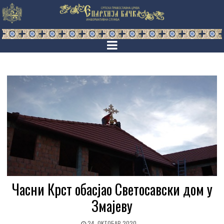
Часни Крст обасјао Светосавски дом у
Змајеву
24. ОКТОБАР 2020.