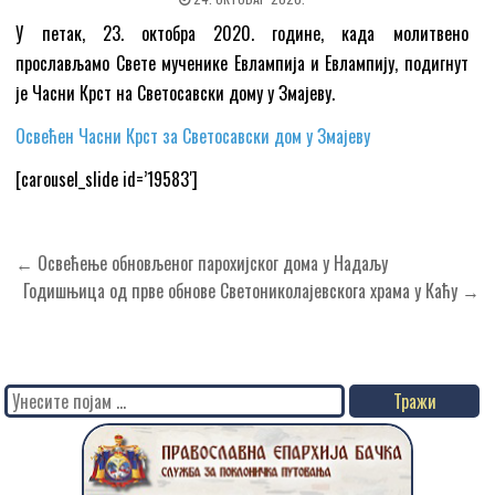
У петак, 23. октобра 2020. године, када молитвено
прослављамо Свете мученике Евлампија и Евлампију, подигнут
је Часни Крст на Светосавски дому у Змајеву.
Освећен Часни Крст за Светосавски дом у Змајеву
[carousel_slide id=’19583′]
Кретање
← Освећење обновљеног парохијског дома у Надаљу
чланка
Годишњица од прве обнове Светониколајевскога храма у Каћу →
Search
for: