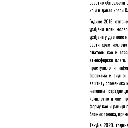
осветио обновљени з
који и данас краси К
Године 2016. отпоче
урађени нови молерс
урађена у две нове н
свети храм изгледа
платоом као и стаз
атмосферске влаге. 
приступило и најза
фрескама и зидној 
заштиту споменика к
његовим сарадници
комплетно и сви пр
форму као и ранији 
блажих тонова, прим
Текуће 2020. годин