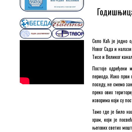
Годишњица 
Село Каћ је једно о
Новог Сада и налази
Тисе и Великог кана
Постоје одређени м
периода. Иако први 
поседу, не смемо за
преко ових територи
изворима који су пос
Тамо где је било на
храм, који је посв
његових светих мошт