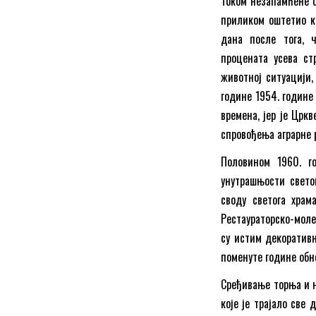
Током незапамћене ол
приликом оштетио к
дана после тога, 
процената усева ст
животној ситуацији,
године 1954. године
времена, јер је Цр
спровођења аграрне 
Половином 1960. г
унутрашњости свето
своду светога храм
Рестаураторско-моле
су истим декоративн
поменуте године обн
Сређивање торња и њ
које је трајало све 