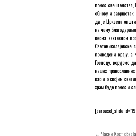
понос свештенства, 
обнову и завршетак 
да је Црквена општи
на чему благодаримо 
веома захтевном про
Светониколајевске 
приведени крају, а
Господу, верујемо д
наших православних 
као и о својим свет
храм буде понос и с
[carousel_slide id=’1
Кретање
← Часни Крст обасја