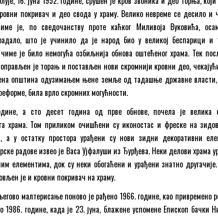
ује, 16. јуна 1952. године, срушен је кров звоника и део торња, који
ровни покривач и део свода у храму. Велико невреме се десило и 
чиме је, по сведочанству проте каћког Миливоја Вуковића, оса
радало, што је учинило да је народ био у великој беспарици и 
 чиме је било немогућа озбиљнија обнова оштећеног храма. Тек пос
 оправљен је торањ и постављен нови скромнији кровни део, чекајућ
квена општина одузимањем њене земље од тадашње државне власти,
реформе, била врло скромних могућности.
одине, а сто десет година од прве обнове, почела је велика 
га храма. Том приликом очишћени су иконостас и фреске на зидо
а, а у остатку простора урађени су нови зидни декоративни еле
рске радове извео је Васа Ујфалуши из Ђурђева. Неки делови храма у
им елементима, док су неки обогаћени и урађени знатно другачије.
овљен је и кровни покривач на храму.
егово малтерисање поново је рађено 1966. године, као привремено 
до 1986. године, када је 23. јуна, блажене успомене Епископ бачки 