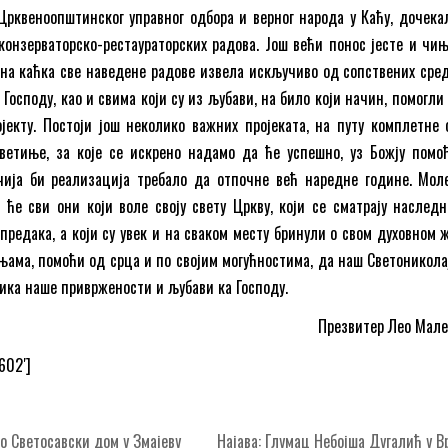
Црквеноопштинског управног одбора и верног народа у Каћу, дочека
конзерваторско-рестаураторских радова. Још већи понос јесте и чи
на каћка све наведене радове извела искључиво од сопствених сред
Господу, као и свима који су из љубави, на било који начин, помогли
јекту. Постоји још неколико важних пројеката, на путу комплетне 
светиње, за које се искрено надамо да ће успешно, уз Божју помо
 чија би реализација требало да отпочне већ наредне године. Мол
а ће сви они који воле своју свету Цркву, који се сматрају наслед
предака, а који су увек и на сваком месту бринули о свом духовном ж
ињама, помоћи од срца и по својим могућностима, да наш Светоникола
лика наше привржености и љубави ка Господу.
Презвитер Лео Мал
9602′]
о Светосавски дом у Змајеву
Најава: Глумац Небојша Дугалић у 