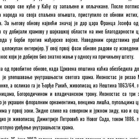
 и скоро све куће у Каћу су запаљене и опљачкане. После потпи
а народа на своја спаљена огњишта, приступило се обнови истих,
ма. За његову обнову највећи значај је дар цара Франца Јозефа о
и су добијали храмову у шајкашкој области на име благодарности ц
ода у борби против мађарске војске. Наведеним средствима ура
 целокупан ентеријер. У овој првој фази обнове радови су изведени
износ који је добијен био знатно мањи у односу на причињену штету.
на од првобитне обнове, када Црквена општина каћка обезбедила д
о је улепшавање унутрашњости светога храма. Иконостас је резао
нке, а осликао га је Ђорђе Ракић, живописац из Нештина 1863/64. г
ницама, Богородичином и владичанском трону. Иконостас са три 
то је украшен флоралним орнаментима, венцима лишћа, пупољцима ц
ма у првој зони. Зидне слике на северном и јужном зиду, као и сц
ио је живописац Димитрије Петровић из Новог Сада, током 1886. г
потпуно уређење унутрашњости храма.