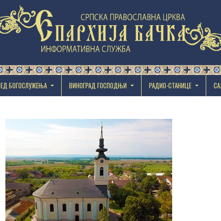
РЕД БОГОСЛУЖЕЊА
ВИНОГРАД ГОСПОДЊИ
РАДИО-СТАНИЦЕ
СА