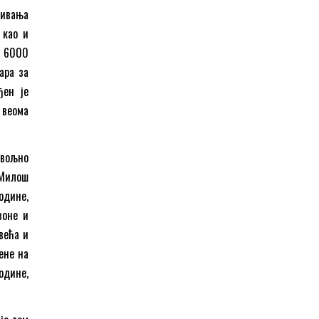
сивања
 као и
д 6000
ара за
ђен је
 веома
овољно
 Милош
одине,
зоне и
већа и
ене на
одине,