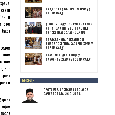
храма,
ВИДОВДАН У САБОРНОМ ХРАМУ У
е свети
НОВОМ САДУ
ећим и
м овог
У НОВОМ САДУ ОДРЖАН ПРИЈЕМНИ
ИСПИТ ЗА УПИС У БОГОСЛОВИЈЕ
 Јаков
СРПСКЕ ПРАВОСЛАВНЕ ЦРКВЕ
ПРЕДСЕДНИЦА ПОКРАЈИНСКЕ
ВЛАДЕ ПОСЕТИЛА САБОРНИ ХРАМ У
 редом
НОВОМ САДУ
петном
ПРАЗНИК ПЕДЕСЕТНИЦЕ У
САБОРНОМ ХРАМУ У НОВОМ САДУ
именом
године
пророка
Posts not found
река и
ПРОТОЈЕРЕЈ СРБИСЛАВ СТОЈАНОВ,
БАЧКА ТОПОЛА, 26. 7. 2026.
ђарска
својим
 после