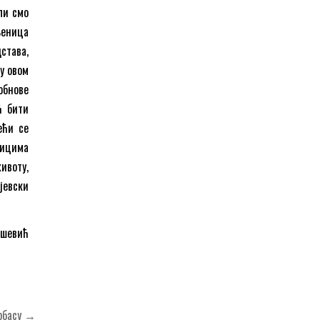
ли смо
њеница
става,
 у овом
обнове
ћ бити
ећи се
ницима
ивоту,
јевски
ешевић
Врбасу →