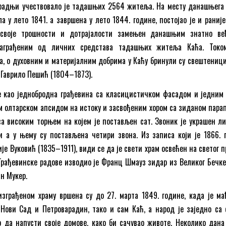
 градњи учествовало је тадашњих 2564 житеља. На месту данашњега 
а у лето 1841. а завршена у лето 1844. године, постојао је и раниј
г своје трошности и дотрајалости замењен данашњим знатно в
саграђеним од личних средстава тадашњих житеља Каћа. Токо
а, о духовним и материјалним добрима у Каћу бринули су свештеници
 Гаврило Пешић (1804–1873).
је као једнобродна грађевина са класицистичком фасадом и једним
м олтарском апсидом на истоку и засвођеним хором са зиданом пара
са високим торњем на којем је постављен сат. Звоник је украшен л
и а у њему су постављена четири звона. Из записа који је 1866. 
је Вуковић (1835–1911), види се да је свети храм освећен на светог 
 Грађевинске радове изводио је Франц Шмауз зидар из Великог Бечке
ан Мукер.
зграђеном храму вршена су до 27. марта 1849. године, када је ма
 Нови Сад и Петроварадин, тако и сам Каћ, а народ је заједно са 
 да напусти своје домове, како би сачувао животе. Неколико дана