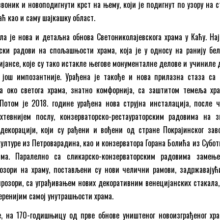
воник и новоподигнути крст на њему, који је подигнут по узору на с
аћ као и саму шајкашку област.
ла је нова и детаљна обнова Светониколајевскога храма у Каћу. Нај
ки радови на спољашњости храма, која је у односу на ранију белу
ијансе, које су тако истакле његове монументалне делове и учиниле 
 још импозантније. Урађена је такође и нова прилазна стаза са
а око светога храма, знатно комфорнија, са заштитом темеља хр
Потом је 2018. године урађена нова струјна инсталација, после ч
хтевнијем послу, конзерваторско-рестаураторским радовима на 
декорацији, који су рађени и вођени од стране Покрајинског зав
ултуре из Петроварадина, као и конзерватора Горана Болића из Субот
ма. Паралелно са сликарско-конзерваторским радовима замењ
озори на храму, постављени су нови челични рамови, задржавајућ
прозори, са уграђивањем нових декоративним венецијанских стакала, 
еренијим самој унутрашњости храма.
е, на 170-годишњицу од прве обнове уништеног новоизграђеног хра