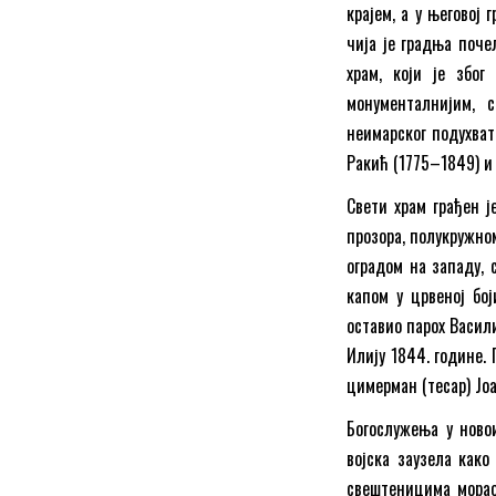
крајем, а у његовој
чија је градња почел
храм, који је збо
монументалнијим, 
неимарског подухват
Ракић (1775–1849) и
Свети храм грађен 
прозора, полукружно
оградом на западу, 
капом у црвеној бој
оставио парох Васили
Илију 1844. године.
цимерман (тесар) Јо
Богослужења у новои
војска заузела како
свештеницима морао