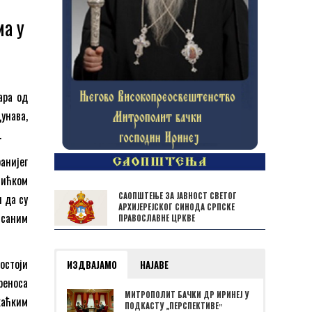
а у
ара од
унава,
.
анијег
мићком
САОПШТЕЊЕ ЗА ЈАВНОСТ СВЕТОГ
 да су
АРХИЈЕРЕЈСКОГ СИНОДА СРПСКЕ
исаним
ПРАВОСЛАВНЕ ЦРКВЕ
остоји
ИЗДВАЈАМО
НАЈАВЕ
реноса
МИТРОПОЛИТ БАЧКИ ДР ИРИНЕЈ У
каћким
ПОДКАСТУ „ПЕРСПЕКТИВЕˮ