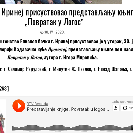
 Иринеј присуствовао представљању књиг
„Повратак у Логосˮ
30. ЈУН 2020.
енство Епископ бачки г. Иринеј присуствовао је у уторак, 30. 
алерији Издавачке куће
Прометеј
, представљању књиге под нас
Повратак у Логос
, аутора г. Игора Мировића.
: г. Селимир Радуловић, г. Милутин Ж. Павлов, г. Ненад Шапоња, г.
263′]