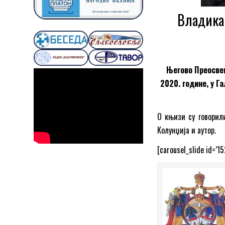
Владика
Његово Преосвешт
2020. године, у Г
О књизи су говорили
Колунџија и аутор.
[carousel_slide id=’15