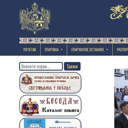
ПОЧЕТАК
ЕПАРХИЈА
EПАРХИЈСКЕ УСТАНОВЕ
РАСПО
Search
for: