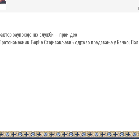
актер заупокојених служби – први део
Протонамесник Ђорђе Стојисављевић одржао предавање у Бачкој Па