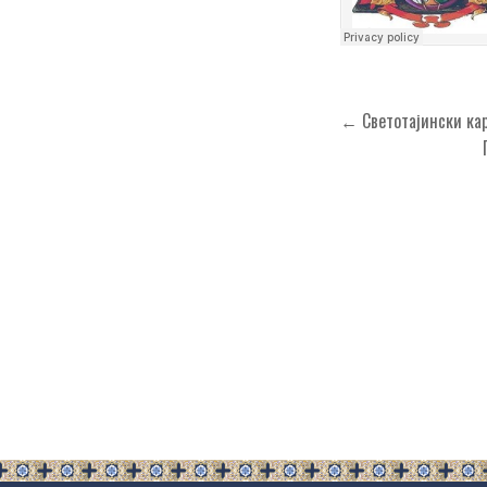
Кретање
← Светотајински кар
чланка