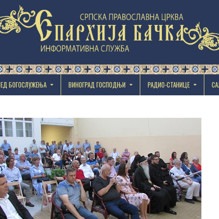
РЕД БОГОСЛУЖЕЊА
ВИНОГРАД ГОСПОДЊИ
РАДИО-СТАНИЦЕ
СА