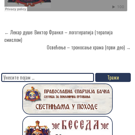
Кретање
← Лекар душе: Виктор Франкл – логотерапија (терапија
чланка
смислом)
Освећење – троносање храма (први део) →
Search
for: