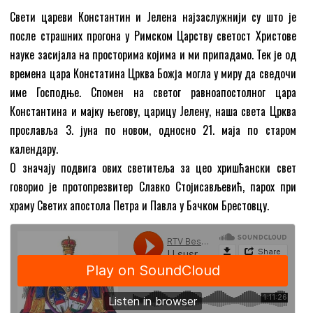
Свети цареви Константин и Јелена најзаслужнији су што је
после страшних прогона у Римском Царству светост Христове
науке засијала на просторима којима и ми припадамо. Тек је од
времена цара Констатина Црква Божја могла у миру да сведочи
име Господње. Спомен на светог равноапостолног цара
Константина и мајку његову, царицу Јелену, наша света Црква
прославља 3. јуна по новом, односно 21. маја по старом
календару.
О значају подвига ових светитеља за цео хришћански свет
говорио је протопрезвитер Славко Стојисављевић, парох при
храму Светих апостола Петра и Павла у Бачком Брестовцу.