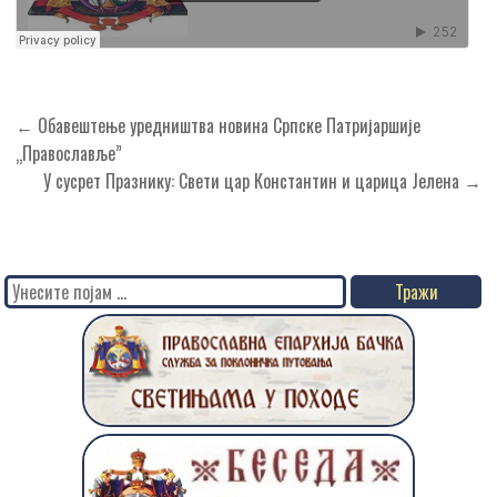
Кретање
← Обавештење уредништва новина Српске Патријаршије
чланка
„Православље”
У сусрет Празнику: Свети цар Константин и царица Јелена →
Search
for: