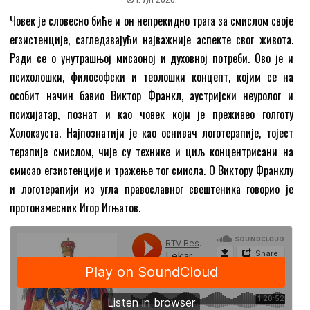
Човек је словесно биће и он непрекидно трага за смислом своје
егзистенције, сагледавајући најважније аспекте свог живота.
Ради се о унутрашњој мисаоној и духовној потреби. Ово је и
психолошки, философски и теолошки концепт, којим се на
особит начин бавио Виктор Франкл, аустријски неуролог и
психијатар, познат и као човек који је преживео голготу
Холокауста. Најпознатији је као оснивач логотерапије, тојест
терапије смислом, чије су технике и циљ концентрисани на
смисао егзистенције и тражење тог смисла. О Виктору Франклу
и логотерапији из угла православног свештеника говорио је
протонамесник Игор Игњатов.