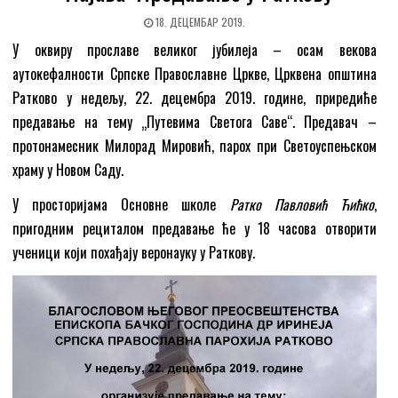
18. ДЕЦЕМБАР 2019.
У оквиру прославе великог јубилеја – осам векова
аутокефалности Српске Православне Цркве, Црквена општина
Ратково у недељу, 22. децембра 2019. године, приредиће
предавање на тему „Путевима Светога Саве“. Предавач –
протонамесник Милорад Мировић, парох при Светоуспењском
храму у Новом Саду.
У просторијама Основне школе
Ратко Павловић Ћићко
,
пригодним рециталом предавање ће у 18 часова отворити
ученици који похађају веронауку у Раткову.