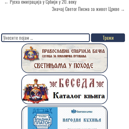
Кретање
← Руска емиграција у Србији у 20. веку
чланка
Значај Светог Писма за живот Цркве →
Search
for: