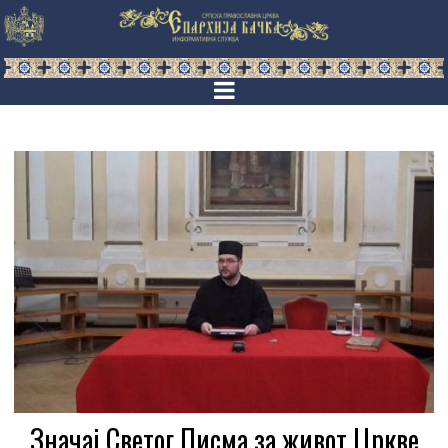
Значај Светог Писма за живот Цркве