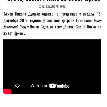
18. ДЕЦЕМБАР 2019.
Ђакон Никола Дувњак одржао је предавање у недељу, 15.
децембра 2019. године, у свечаној дворани Гимназије
Јован
Јовановић Змај
у Новом Саду, на тему „Значај Светог Писма за
живот Цркве“.