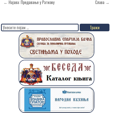
Кретање
← Најава: Предавање у Раткову
Слава →
чланка
Search
for: