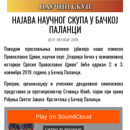
НАЈАВА НАУЧНОГ СКУПА У БАЧКОЈ
ПАЛАНЦИ
31. ОКТОБАР 2019.
Поводом прослављања великог јубилеја наше помесне
Православне Цркве, научни скуп „Епархија бачка у осмовековној
историји Српске Православне Цркве“ биће одржан 2. и 3.
новембра 2019. године, у Бачкој Паланци.
Програм, организацију и учеснике дводневног симпосиона
представио је протопрезвитер Стевица Илић, парох при храму
Рођења Светог Јована Крститеља у Бачкој Паланци.