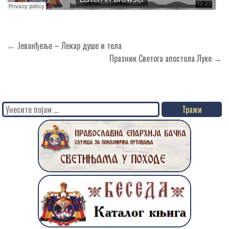
Кретање
← Јеванђеље – Лекар душе и тела
чланка
Празник Светога апостола Луке →
Search
for: