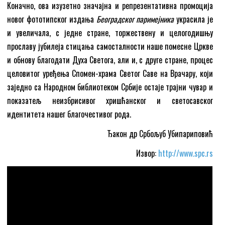
Коначно, ова изузетно значајна и репрезентативна промоција
новог фототипског издања
Београдског паримејника
украсила је
и увеличала, с једне стране, торжествену и целогодишњу
прославу јубилеја стицања самосталности наше помесне Цркве
и обнову благодати Духа Светога, али и, с друге стране, процес
целовитог уређења Спомен-храма Светог Саве на Врачару, који
заједно са Народном библиотеком Србије остаје трајни чувар и
показатељ неизбрисивог хришћанског и светосавског
идентитета нашег благочестивог рода.
Ђакон др Србољуб Убипариповић
Извор:
http://www.spc.rs