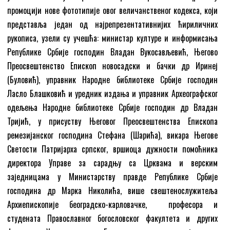
промоцији нове фототипије овог величанственог кодекса, који
представља један од најрепрезентативнијих ћириличних
рукописа, узели су учешћа: министар културе и информисања
Републике Србије господин Владан Вукосављевић, Његово
Преосвештенство Епископ новосадски и бачки др Иринеј
(Буловић), управник Народне библиотеке Србије господин
Ласло Блашковић и уредник издања и управник Археографског
одељења Народне библиотеке Србије господин др Владан
Тријић, у присуству Његовог Преосвештенства Епископа
ремезијанског господина Стефана (Шарића), викара Његове
Светости Патријарха српског, вршиоца дужности помоћника
директора Управе за сарадњу са Црквама и верским
заједницама у Министарству правде Републике Србије
господина др Марка Николића, више свештенослужитеља
Архиепископије београдско-карловачке, професора и
студената Православног богословског факултета и других