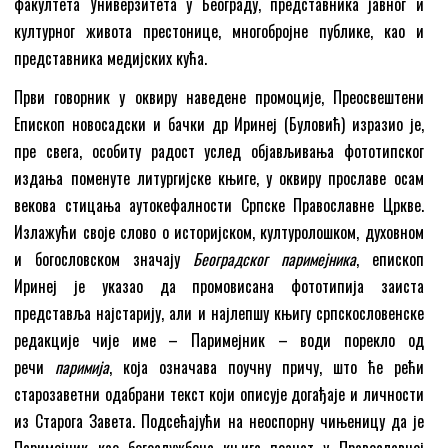
факултета Универзитета у Београду, представника јавног и
културног живота престонице, многобројне публике, као и
представника медијских кућа.
Први говорник у оквиру наведене промоције, Преосвештени
Епископ новосадски и бачки др Иринеј (Буловић) изразио је,
пре свега, особиту радост услед објављивања фототипског
издања поменуте литургијске књиге, у оквиру прославе осам
векова стицања аутокефалности Српске Православне Цркве.
Излажући своје слово о историјском, културолошком, духовном
и богословском значају
Београдског паримејника
, епископ
Иринеј је указао да промовисана фототипија заиста
представља најстарију, али и најлепшу књигу српскословенске
редакције чије име – Паримејник – води порекло од
речи
паримија
, која означава поучну причу, што ће рећи
старозаветни одабрани текст који описује догађаје и личности
из Старога Завета. Подсећајући на неоспорну чињеницу да је
Паримејник као богослужбена књига познат у Православној