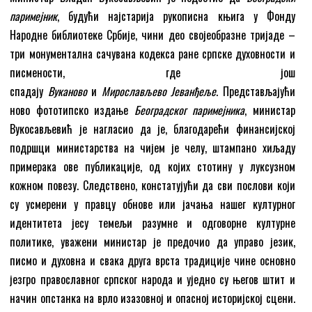
паримејник
, будући најстарија рукописна књига у Фонду
Народне библиотеке Србије, чини део својеобразне тријаде –
три монументална сачувана кодекса ране српске духовности и
писмености, где још
спадају
Вуканово
и
Мирослављево
Ј
еванђеље
. Представљајући
ново фототипско издање
Београдског паримејника
, министар
Вукосављевић је нагласио да је, благодарећи финансијској
подршци министарства на чијем је челу, штампано хиљаду
примерака ове публикације, од којих стотину у луксузном
кожном повезу. Следствено, констатујући да сви послови који
су усмерени у правцу обнове или јачања нашег културног
идентитета јесу темељи разумне и одговорне културне
политике, уважени министар је предочио да управо језик,
писмо и духовна и свака друга врста традиције чине основно
језгро православног српског народа и уједно су његов штит и
начин опстанка на врло изазовној и опасној историјској сцени.