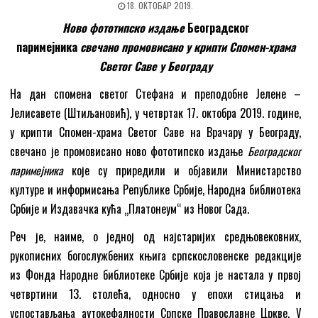
18. ОКТОБАР 2019.
Ново фототипско издање
Београдског
паримејника
свечано промовисано у крипти Спомен
-х
рама
Светог Саве у Београду
На дан спомена светог Стефана и преподобне Јелене –
Јелисавете (Штиљановић), у четвртак 17. октобра 2019. године,
у крипти Спомен-храма Светог Саве на Врачару у Београду,
свечано је промовисано ново фототипско издање
Београдског
паримејника
које су приредили и објавили Министарство
културе и информисања Републике Србије, Народна библиотека
Србије и Издавачка кућа „Платонеум“ из Новог Сада.
Реч је, наиме, о једној од најстаријих средњовековних,
рукописних богослужбених књига српскословенске редакције
из Фонда Народне библиотеке Србије која је настала у првој
четвртини 13. столећа, односно у епохи стицања и
успостављања аутокефалности Српске Православне Цркве. У