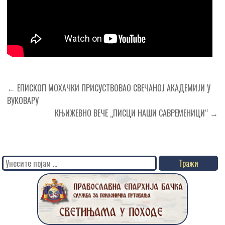
Кретање
← ЕПИСКОП МОХАЧКИ ПРИСУСТВОВАО СВЕЧАНОЈ АКАДЕМИЈИ У
чланка
ВУКОВАРУ
КЊИЖЕВНО ВЕЧЕ „ПИСЦИ НАШИ САВРЕМЕНИЦИ“ →
Search
for: