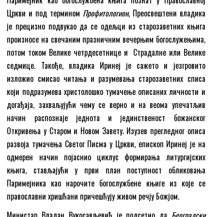
Цркви и под термином
П
рофитологион
, Преосвештени владика
је прецизно подвукао да се одељци из старозаветних књига
произносе на свечаним празничним вечерњим богослужењима,
потом током Велике четрдесетнице и Страдалне или Велике
седмице. Такође, владика Иринеј је сажето и језгровито
изложио смисао читања и разумевања старозаветних списа
који подразумева христолошко тумачење описаних личности и
догађаја, захваљујући чему се верно и на веома упечатљив
начин распознаје једнота и јединственост божанског
Откривења у Старом и Новом Завету. Изузев прегледног описа
развоја тумачења Светог Писма у Цркви, епископ Иринеј је на
одмерен начин појаснио циклус формирања литургијских
књига, стављајући у први план поступност обликовања
Паримејника као нарочите богослужбене књиге из које се
православни хришћани причешћују живом речју Божјом.
Министар Владан Вукосављевић је подсетио да
Београдски