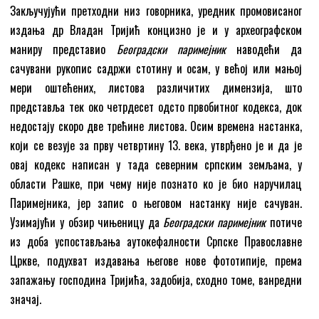
Закључујући претходни низ говорника, уредник промовисаног
издања др Владан Тријић концизно је и у археографском
маниру представио
Београдски паримејник
наводећи да
сачувани рукопис садржи стотину и осам, у већој или мањој
мери оштећених, листова различитих димензија, што
представља тек око четрдесет одсто првобитног кодекса, док
недостају скоро две трећине листова. Осим времена настанка,
који се везује за прву четвртину 13. века, утврђено је и да је
овај кодекс написан у тада северним српским земљама, у
области Рашке, при чему није познато ко је био наручилац
Паримејника, јер запис о његовом настанку није сачуван.
Узимајући у обзир чињеницу да
Београдски паримејник
потиче
из доба успостављања аутокефалности Српске Православне
Цркве, подухват издавања његове нове фототипије, према
запажању господина Тријића, задобија, сходно томе, ванредни
значај.