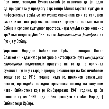
При томе, господин Вукосављевић је назначио да је један
од приоритета у предлогу стратегије Министарства културе и
информисања враћање културних споменика који се стицајем
различитих историјских околности тренутно налазе изван
Србије и српског културног простора, најављујући скоро коначно
враћање недостајућег 166. листа
Мирослављевог
Ј
еванђеља
из
Русије у Србију.
Управник Народне библиотеке Србије господин Ласло
Блашковић надахнуто је говорио о историјском путу
Београдског
паримејника
, подсетивши присутне на то да је оригинал
рукописа чуван у старој Народној библиотеци на Косанчићевом
венцу све до 1915. године, када је, приликом евакуације,
нестао, проводећи наредни временски период на сигурном
изван библиотеке која је бомбардована 1941. године, да би
напослетку тек 1969. године био пронађен и враћен Народној
библиотеци Србије.