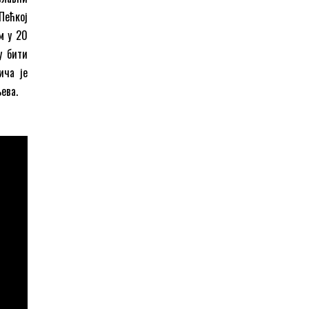
Пећкој
м у 20
у бити
ча је
ева.