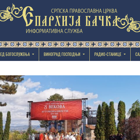
РЕД БОГОСЛУЖЕЊА
ВИНОГРАД ГОСПОДЊИ
РАДИО-СТАНИЦЕ
СА