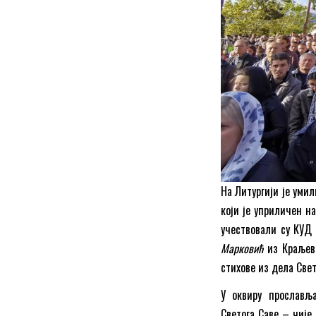
На Литургији је уми
који је уприличен н
учествовали су КУ
Марковић
из Краљева
стихове из дела Све
У оквиру прославља
Светога Саве – чије