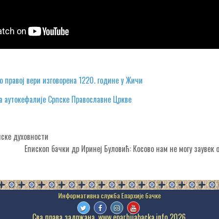
о правој вери изговорена 1220. године у Жичи
ва аутокефалије Српске Православне Цркве
ске духовности
Епископ бачки др Иринеј Буловић: Косово нам не могу заувек
Сва права задржана. www.eparhijabacka.info 2026.