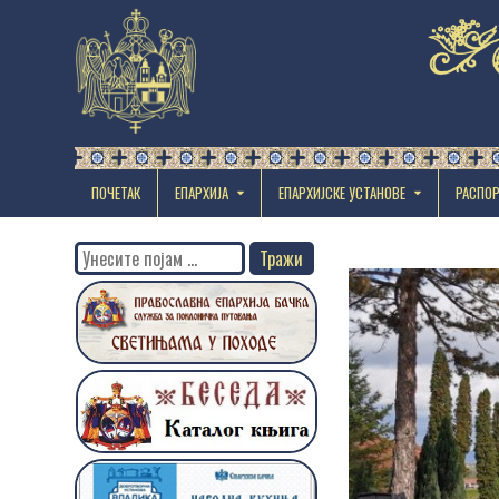
ПОЧЕТАК
ЕПАРХИЈА
EПАРХИЈСКЕ УСТАНОВЕ
РАСПО
Search
for: