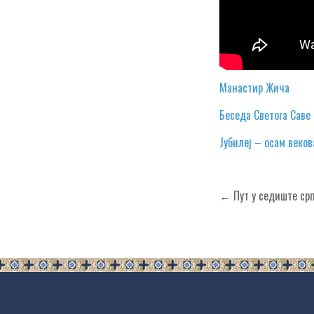
Манастир Жича
Беседа Светога Саве 
Јубилеј – осам веко
Кретање
← Пут у седиште срп
чланка