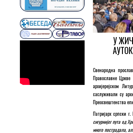
У ЖИЧ
АУТОК
Свенародна просла
Православне Цркве 
архијерејском Литу
саслуживали су арх
Преосвештенства епи
Патријарх српски г
сигурнијег пута од Х
много пострадала, али