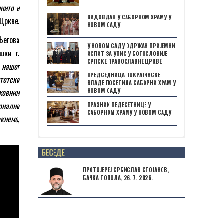
инито и
ВИДОВДАН У САБОРНОМ ХРАМУ У
Цркве.
НОВОМ САДУ
Његова
У НОВОМ САДУ ОДРЖАН ПРИЈЕМНИ
шки г.
ИСПИТ ЗА УПИС У БОГОСЛОВИЈЕ
СРПСКЕ ПРАВОСЛАВНЕ ЦРКВЕ
е нашег
ПРЕДСЕДНИЦА ПОКРАЈИНСКЕ
итетско
ВЛАДЕ ПОСЕТИЛА САБОРНИ ХРАМ У
ховним
НОВОМ САДУ
онално
ПРАЗНИК ПЕДЕСЕТНИЦЕ У
САБОРНОМ ХРАМУ У НОВОМ САДУ
екнемо
,
Posts not found
ПРОТОЈЕРЕЈ СРБИСЛАВ СТОЈАНОВ,
БАЧКА ТОПОЛА, 26. 7. 2026.