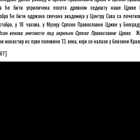
ра ће бити уприличена посета древном седишту наше Цркве 
тобра ће бити одржана свечана академија у Центру Сава са почетко
ктобра, у 18 часова, у Музеју Српске Православне Цркве у Београд
сам векова уметности под окриљем Српске Православне Цркве.
Жи
и манастир из прве половине 13. века, који се налази у близини Краљ
61′]