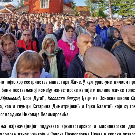
лно појао хор сестринства манастира Жиче. У културно-уметничком про
а бини постављеној између манастирске капије и велике жичке трпез
Д
Абрашевић
, Бора Дугић,
Косовски божури
, ђаци из Основне школе
Св
, као и глумци Катарина Димитријевић и Гојко Балетић који су го
тог владике Николаја Велимировића.
ња најзначајнијег подухвата архипастирског и мисионарског де
 плодове данас уживају и Српска Православна Црква и српски право