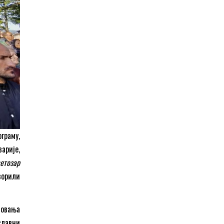
граму,
арије,
етозар
ворили
ловања
славни