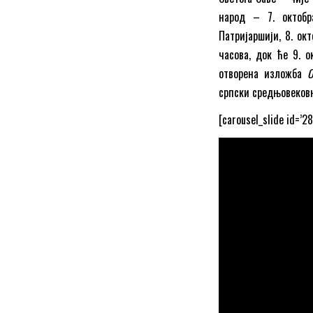
народ – 7. октоб
Патријаршији, 8. ок
часова, док ће 9. о
отворена изложба
О
српски средњовековн
[carousel_slide id=’28