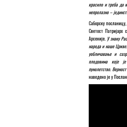
красило и треба да к
непролазно – јединст
Саборску посланицу,
Светост Патријарх 
Арсеније.
У знаку Ра
народа и наше Цркве.
уобличавање и саз
плодовима које ј
пунолетство. Верност
наведено је у Посла