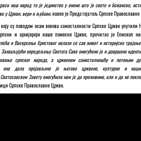
раси наш народ то је јединство у ономе што је свето и божанско, ист
во у Цркви, вери и љубави
, навео је Предстојатељ Српске Православне 
 коју су поводом осам векова самосталности Српске Цркве упутили 
српски и архијереји наше помесне Цркве, прочитао је Епископ ни
спећа и Васкрсења Христовог налази се сав живот и историјско трајањ
 Захваљујући опредељењу Светога Саве омогућено је и довршено идент
ревање српског народа, а црквеном самосталношћу и потоњим ду
е она дала пројављено је његово црквено, културно и наци
 Светосавском Завету омогућила нам је да преживимо, али и да не покл
ници Српске Православне Цркве.