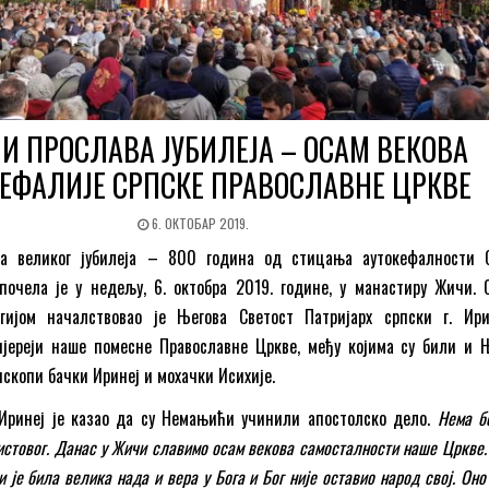
И ПРОСЛАВA ЈУБИЛЕЈA – ОСАМ ВЕКОВА
ЕФАЛИЈЕ СРПСКЕ ПРАВОСЛАВНЕ ЦРКВЕ
6. ОКТОБАР 2019.
ва великог јубилеја – 800 година од стицања аутокефалности 
почела је у недељу, 6. октобра 2019. године, у манастиру Жичи. 
ргијом началствовао је Његова Светост Патријарх српски г. Ири
ијереји наше помесне Православне Цркве, међу којима су били и 
скопи бачки Иринеј и мохачки Исихије.
. Иринеј је казао да су Немањићи учинили апостолско дело.
Нема б
ристовог. Данас у Жичи славимо осам векова самосталности наше Цркве.
 је била велика нада и вера у Бога и Бог није оставио народ свој. Оно