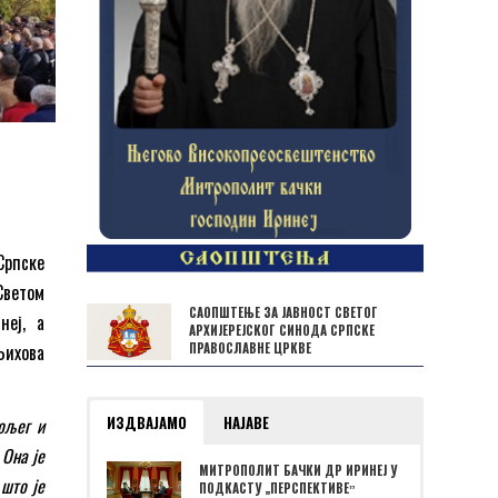
Српске
Светом
САОПШТЕЊЕ ЗА ЈАВНОСТ СВЕТОГ
неј, а
АРХИЈЕРЕЈСКОГ СИНОДА СРПСКЕ
Њихова
ПРАВОСЛАВНЕ ЦРКВЕ
ИЗДВАЈАМО
НАЈАВЕ
ољег и
 Она је
МИТРОПОЛИТ БАЧКИ ДР ИРИНЕЈ У
 што је
ПОДКАСТУ „ПЕРСПЕКТИВЕˮ