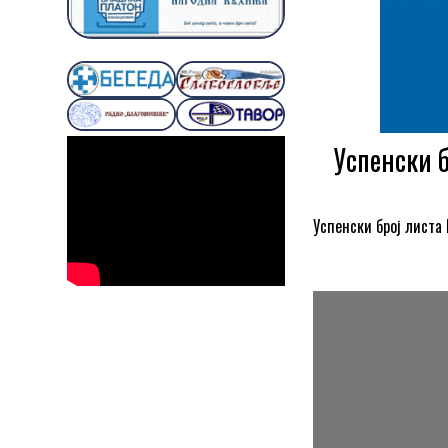
Успенски б
Успенски број листа