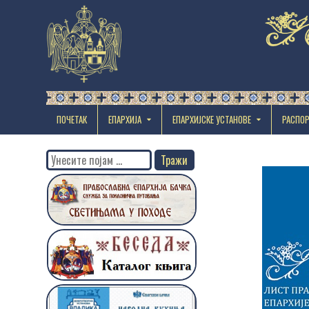
ПОЧЕТАК
ЕПАРХИЈА
EПАРХИЈСКЕ УСТАНОВЕ
РАСПО
Search
for: