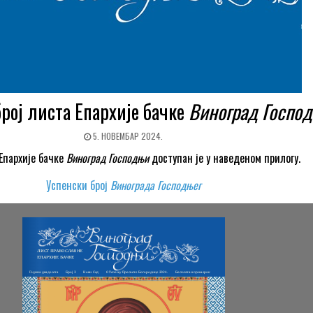
рој листа Епархије бачке
Виноград Госпо
5. НОВЕМБАР 2024.
 Епархије бачке
Виноград Господњи
доступан је у наведеном прилогу.
Успенски број
Винограда Господњег