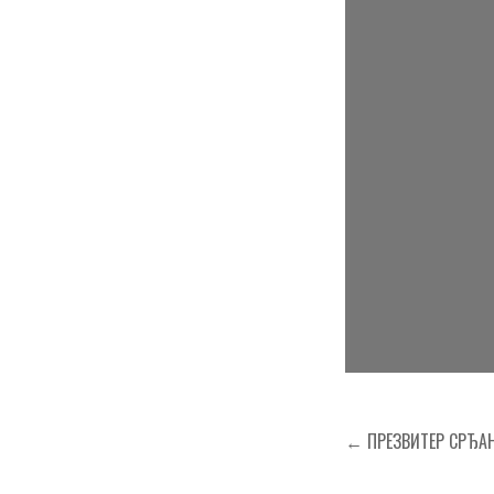
Кретање
← ПРЕЗВИТЕР СРЂАН 
чланка