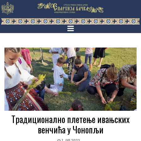
Tрадиционално плетење ивањских
венчића у Чонопљи
7. ЈУЛ 2022.