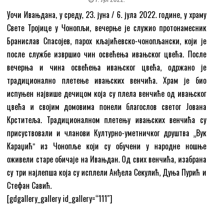
Уочи Ивањдана, у среду, 23. јуна / 6. јула 2022. године, у храму
Свете Тројице у Чонопљи, вечерње је служио протонамесник
Бранислав Спасојев, парох кљајићевско-чонопљански, који је
после службе извршио чин освећења ивањског цвећа. После
вечерња и чина освећења ивањског цвећа, одржано је
традиционално плетење ивањских венчића. Храм је био
испуњен највише дечицом која су плела венчиће од ивањског
цвећа и својим домовима понели благослов светог Јована
Крститеља. Традиционалном плетењу ивањских венчића су
присуствовали и чланови Културно-уметничког друштва „Вук
Караџићˮ из Чонопље који су обучени у народне ношње
оживели старе обичаје на Ивањдан. Од свих венчића, изабрана
су три најлепша која су исплели Анђела Секулић, Дуња Пурић и
Стефан Савић.
[gdgallery_gallery id_gallery=“111″]