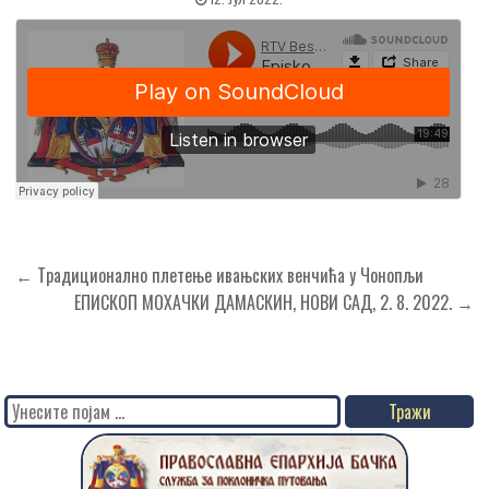
Кретање
← Tрадиционално плетење ивањских венчића у Чонопљи
чланка
ЕПИСКОП МОХАЧКИ ДАМАСКИН, НОВИ САД, 2. 8. 2022. →
Search
for: