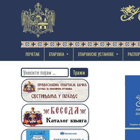
ПОЧЕТАК
ЕПАРХИЈА
EПАРХИЈСКЕ УСТАНОВЕ
РАСПО
Search
for: