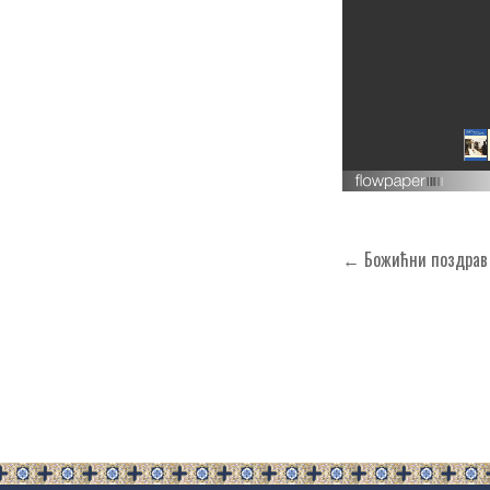
Кретање
← Божићни поздрав 
чланка