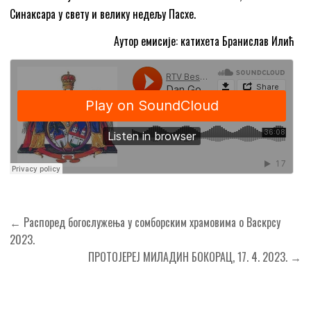
Синаксара у свету и велику недељу Пасхе.
Аутор емисије: катихета Бранислав Илић
Кретање
← Распоред богослужења у сомборским храмовима о Васкрсу
чланка
2023.
ПРОТОЈЕРЕЈ МИЛАДИН БОКОРАЦ, 17. 4. 2023. →