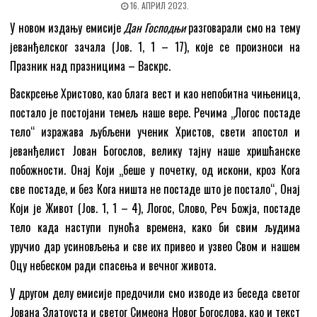
16. АПРИЛ 2023.
У новом издању емисије
Дан Господњи
разговарали смо на тему
јеванђелског зачала (Јов. 1, 1 – 17), које се произноси на
Празник над празницима – Васкрс.
Васкрсење Христово, као блага вест и као непобитна чињеница,
постало је постојани темељ наше вере. Речима „Логос постаде
тело“ изражава љубљени ученик Христов, свети апостол и
јеванђелист Јован Богослов, велику тајну наше хришћанске
побожности. Онај Који „беше у почетку, од искони, кроз Кога
све постаде, и без Кога ништа не постаде што је постало“, Онај
Који је Живот (Јов. 1, 1 – 4), Логос, Слово, Реч Божја, постаде
тело када наступи пуноћа времена, како би свим људима
уручио дар усиновљења и све их привео и узвео Свом и нашем
Оцу небеском ради спасења и вечног живота.
У другом делу емисије предочили смо изводе из беседа светог
Јована Златоуста и светог Симеона Новог Богослова, као и текст