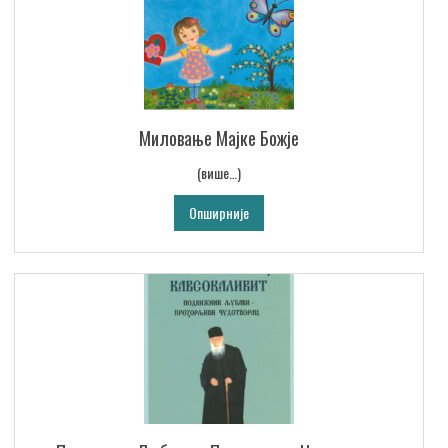
Миловање Мајке Божје
(више…)
Опширније