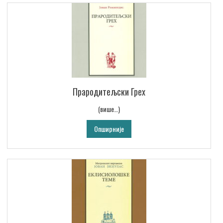
Прародитељски Грех
(више…)
Опширније