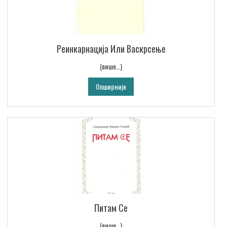
Реинкарнација Или Васкрсење
(више…)
Опширније
Питам Се
(више…)