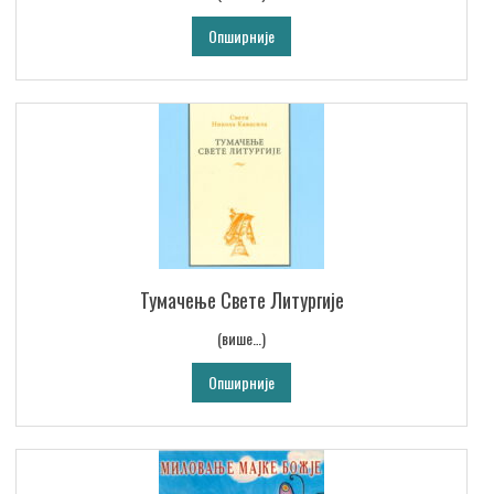
Опширније
Тумачење Свете Литургије
(више…)
Опширније