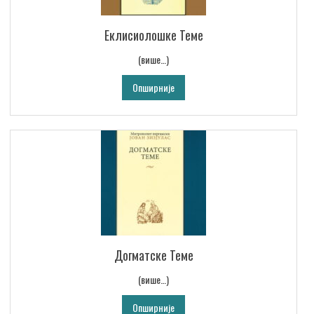
Еклисиолошке Теме
(више…)
Опширније
Догматске Теме
(више…)
Опширније