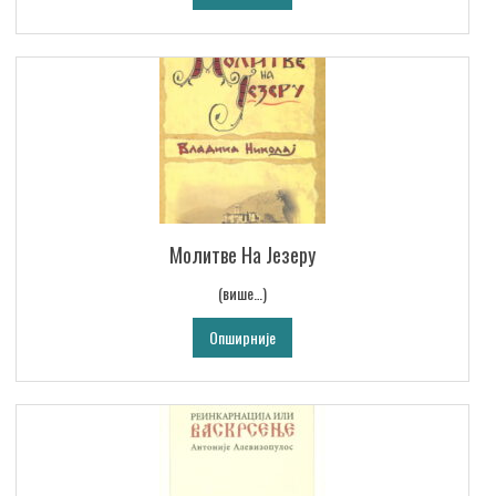
Молитве На Језеру
(више…)
Опширније