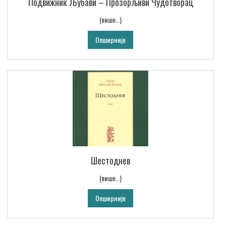
Подвижник Љубави – Прозорљиви Чудотворац
(више…)
Опширније
Шестоднев
(више…)
Опширније