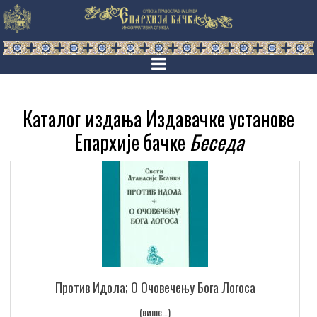
Каталог издања Издавачке установе
Епархије бачке
Беседа
Против Идола; О Очовечењу Бога Логоса
(више…)