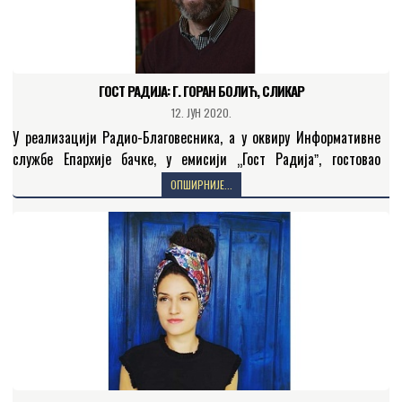
ГОСТ РАДИЈА: Г. ГОРАН БОЛИЋ, СЛИКАР
12. ЈУН 2020.
У реализацији Радио-Благовесника, а у оквиру Информативне
службе Епархије бачке, у емисији „Гост Радијаˮ, гостовао
је господин Горан Болић, сликар конзерватор у установи
ОПШИРНИЈЕ...
Међуопштинског завода за…