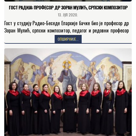
ГОСТ РАДИЈА: ПРОФЕСОР ДР ЗОРАН МУЛИЋ, СРПСКИ КОМПОЗИТОР
13. ЈУЛ 2020.
Гост у студију Радио-Беседе Епархије бачке био је професор др
Зоран Мулић, српски композитор, педагог и редовни професор
Академије уметности у Новом Саду. Професора Мулића…
ОПШИРНИЈЕ...