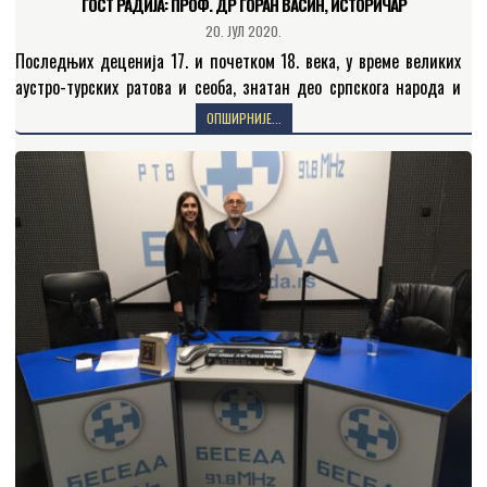
ГОСТ РАДИЈА: ПРОФ. ДР ГОРАН ВАСИН, ИСТОРИЧАР
20. ЈУЛ 2020.
Последњих деценија 17. и почетком 18. века, у време великих
аустро-турских ратова и сеоба, знатан део српскога народа и
његов црквени врх преселили су се…
ОПШИРНИЈЕ...