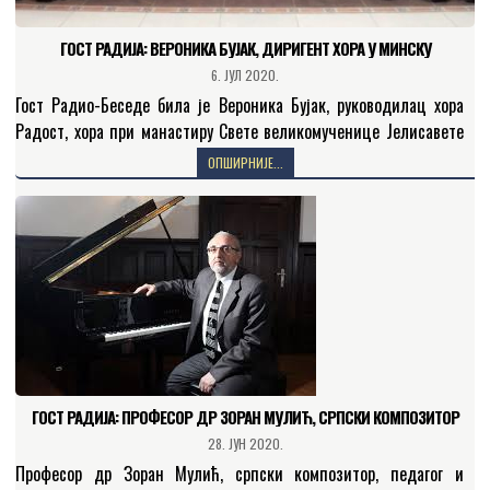
ГОСТ РАДИЈА: ВЕРОНИКА БУЈАК, ДИРИГЕНТ ХОРА У МИНСКУ
6. ЈУЛ 2020.
Гост Радио-Беседе била је Вероника Бујак, руководилац хора
Радост, хора при манастиру Свете великомученице Јелисавете
Фјодоровне Романове у Минску. Вероника нам је говорила о
ОПШИРНИЈЕ...
животу преподобне…
ГОСТ РАДИЈА: ПРОФЕСОР ДР ЗОРАН МУЛИЋ, СРПСКИ КОМПОЗИТОР
28. ЈУН 2020.
Професор др Зоран Мулић, српски композитор, педагог и