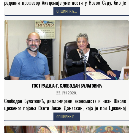
редовни професор Академије уметности у Новом Саду, био је
Гост Радио-Беседе Епархије бачке. RTV Beseda · Gost…
ОПШИРНИЈЕ...
ГОСТ РАДИЈА: Г. СЛОБОДАН БУЛАТОВИЋ
22. ЈУН 2020.
Слободан Булатовић, дипломирани економиста и члан Школе
црквеног појања Свети Јован Дамаскин, која је при Црквеној
општини новосадској, на таласима Радио-Славословља причао
ОПШИРНИЈЕ...
је своју животну…