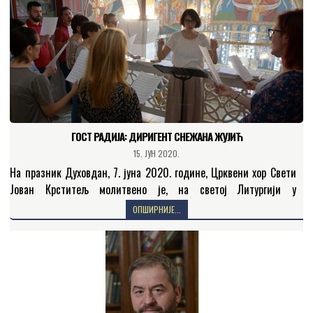
ГОСТ РАДИЈА: ДИРИГЕНТ СНЕЖАНА ЖУЈИЋ
15. ЈУН 2020.
На празник Духовдан, 7. јуна 2020. године, Црквени хор Свети
Јован Крститељ молитвено је, на светој Литургији у
Светобогородичином храму у Бачкој Паланци, прославио
ОПШИРНИЈЕ...
двадесет и седам…