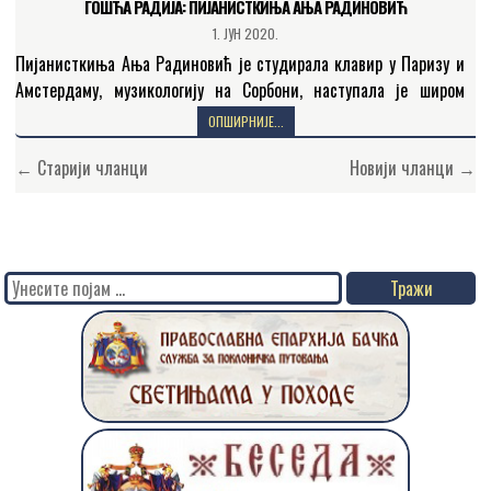
ГОШЋА РАДИЈА: ПИЈАНИСТКИЊА АЊА РАДИНОВИЋ
1. ЈУН 2020.
Пијанисткиња Ања Радиновић је студирала клавир у Паризу и
Амстердаму, музикологију на Сорбони, наступала је широм
света, а ускоро планира да објави свој први компакт-диск….
ОПШИРНИЈЕ...
Кретање
← Старији чланци
Новији чланци →
чланака
Search
for: