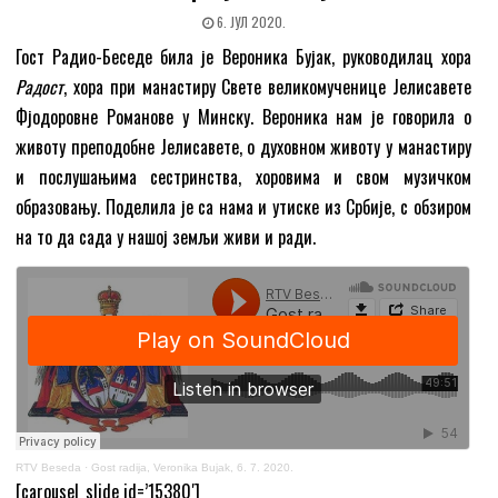
6. ЈУЛ 2020.
Гост Радио-Беседе била је Вероника Бујак, руководилац хора
Радост
, хора при манастиру Свете великомученице Јелисавете
Фјодоровне Романове у Минску. Вероника нам је говорила о
животу преподобне Јелисавете, о духовном животу у манастиру
и послушањима сестринства, хоровима и свом музичком
образовању. Поделила је са нама и утиске из Србије, с обзиром
на то да сада у нашој земљи живи и ради.
RTV Beseda
·
Gost radija, Veronika Bujak, 6. 7. 2020.
[carousel_slide id=’15380′]