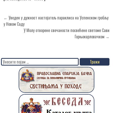
Кретање
← Уведен у дужност настојатељ параклиса на Успенском гробљу
чланка
у Новом Саду
У Молу отворене свечаности посвећене светоме Сави
Горњокарловачком →
Search
for: