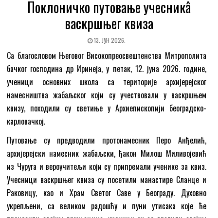
Поклоничко путовање учесникâ
васкршњег квиза
13. ЈУН 2026.
Са благословом Његовог Високопреосвештенства Митрополита
бачког господина др Иринеја, у петак, 12. јуна 2026. године,
ученици основних школа са територије архијерејског
намесништва жабаљског који су учествовали у васкршњем
квизу, походили су светиње у Архиепископији београдско-
карловачкој.
Путовање су предводили протонамесник Перо Анђелић,
архијерејски намесник жабаљски, ђакон Милош Миливојевић
из Чуруга и вероучитељи који су припремали ученике за квиз.
Учесници васкршњег квиза су посетили манастире Сланце и
Раковицу, као и Храм Светог Саве у Београду. Духовно
укрепљени, са великом радошћу и пуни утисака које ће