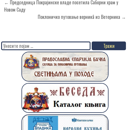
Кретање
← Председница Покрајинске владе посетила Саборни храм у
чланка
Новом Саду
Поклоничко путовање верникâ из Ветерника →
Search
for: