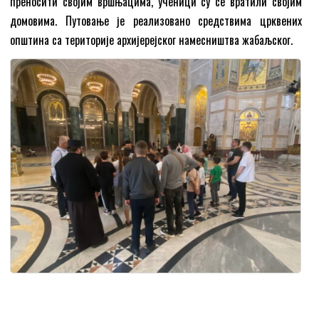
преносити својим вршњацима, ученици су се вратили својим
домовима. Путовање је реализовано средствима црквених
општина са територије архијерејског намесништва жабаљског.