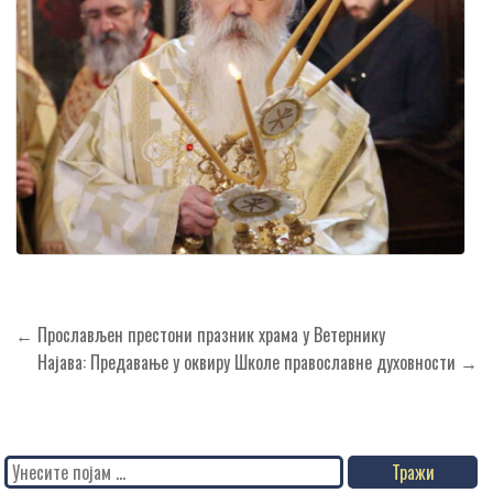
Кретање
← Прослављен престони празник храма у Ветернику
чланка
Најава: Предавање у оквиру Школе православне духовности →
Search