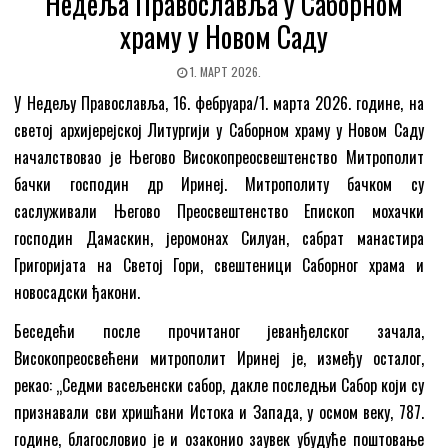
Недеља Православља у Саборном
храму у Новом Саду
1. МАРТ 2026.
У Недељу Православља, 16. фебруара/1. марта 2026. године, на
светој архијерејској Литургији у Саборном храму у Новом Саду
началствовао је Његово Високопреосвештенство Митрополит
бачки господин др Иринеј. Митрополиту бачком су
саслуживали Његово Преосвештенство Епископ мохачки
господин Дамаскин, јеромонах Силуан, сабрат манастира
Григоријата на Светој Гори, свештеници Саборног храма и
новосадски ђакони.
Беседећи после прочитаног јеванђелског зачала,
Високопреосвећени митрополит Иринеј је, између осталог,
рекао: „Седми васељенски сабор, дакле последњи Сабор који су
признавали сви хришћани Истока и Запада, у осмом веку, 787.
године, благословио је и озаконио заувек убудуће поштовање