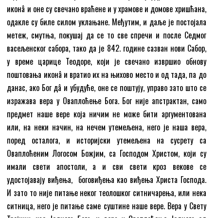
иконâ и оне су свечано враћене и у храмове и домове хришћана,
одакле су биле силом уклањане. Међутим, и даље је постојала
метеж, смутња, покушај да се то све спречи и после Седмог
васељенског сабора, тако да је 842. године сазван нови Сабор,
у време царице Теодоре, који је свечано извршио обнову
поштовања иконâ и вратио их на њихово место и од тада, па до
данас, ако Бог дâ и убудуће, оне се поштују, управо зато што се
изражава вера у Оваплоћење Бога. Бог није апстрактан, само
предмет наше вере која ничим не може бити аргументована
или, на неки начин, на нечем утемељена, него је наша вера,
поред осталога, и историјски утемељена на сусрету са
Оваплоћеним Логосом Божјим, са Господом Христом, који су
имали свети апостоли, а и сви свети кроз векове се
удостојавају виђења, боговиђења као виђења Христа Господа.
И зато то није питање неког теолошког ситничарења, или нека
ситница, него је питање саме суштине наше вере. Вера у Свету