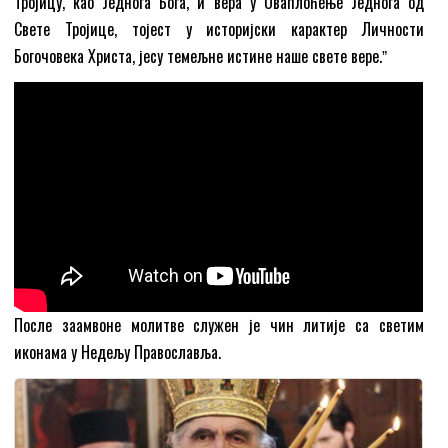
Тројицу, као Једнога Бога, и вера у Оваплоћење Једнога од
Свете Тројице, тојест у историјски карактер Личности
Богочовека Христа, јесу темељне истине наше свете вере.ˮ
После заамвоне молитве служен је чин литије са светим
иконама у Недељу Православља.