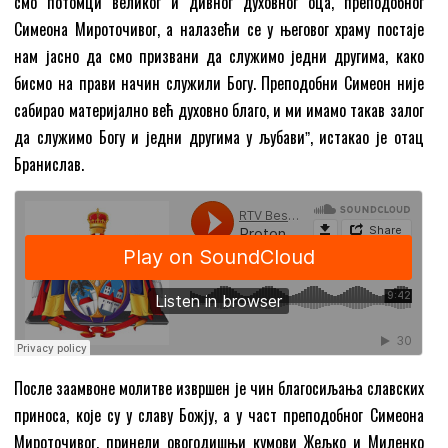
смо потомци великог и дивног духовног оца, преподобног
Симеона Мироточивог, а налазећи се у његовог храму постаје
нам јасно да смо призвани да служимо једни другима, како
бисмо на прави начин служили Богу. Преподобни Симеон није
сабирао материјално већ духовно благо, и ми имамо такав залог
да служимо Богу и једни другима у љубавиˮ, истакао је отац
Бранислав.
После заамвоне молитве извршен је чин благосиљања славских
приноса, које су у славу Божју, а у част преподобног Симеона
Мироточивог, принели овогодишњи кумови Жељко и Миленко