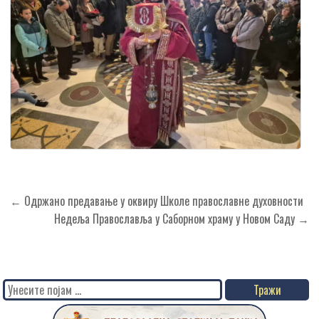
Кретање
← Одржано предавање у оквиру Школе православне духовности
чланка
Недеља Православља у Саборном храму у Новом Саду →
Search
for: