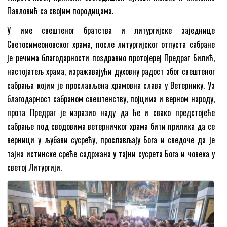
Павловић са својим породицама.
У име свештеног братства и литургијске заједнице
Светосимеоновског храма, после литургијског отпуста сабране
је речима благодарности поздравио протојереј Предраг Билић,
настојатељ храма, изражавајући духовну радост због свештеног
сабрања којим је прослављена храмовна слава у Ветернику. Уз
благодарност сабраном свештенству, појцима и верном народу,
прота Предраг је изразиo наду да ће и свако предстојеће
сабрање под сводовима ветерничког храма бити прилика да се
верници у љубави сусрећу, прослављају Бога и сведоче да је
тајна истинске среће садржана у тајни сусрета Бога и човека у
светој Литургији.