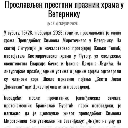
Прослављен престони празник храма у
Ветернику
28. ФЕБРУАР 2026.
У суботу, 15/28. фебруара 2026. године, прослављена је слава
храма Преподобног Симеона Мироточивог у Ветернику. На
светој Литургији је началствовао протојереј Жељко Тешић,
настојатељ Световрачевског храма у Футогу, уз саслужење
свештенства Епархије бачке и ђакона Дамјана Љујића. На
литургијске прозбе, једним устима и једним срцем одговарали
су чланови хора Школе црквеног појања „Свети Јован
Дамаскинˮ при Црквеној општини новосадској.
Беседећи после прочитаних јеванђелских зачала,
протонамесник Бранислав Ђурагић, парох новосадски, је
нагласио да је целокупан живот преподобног Симеона
Мироточивог био утемељен на Јеванђељу: „Имајмо на уму да