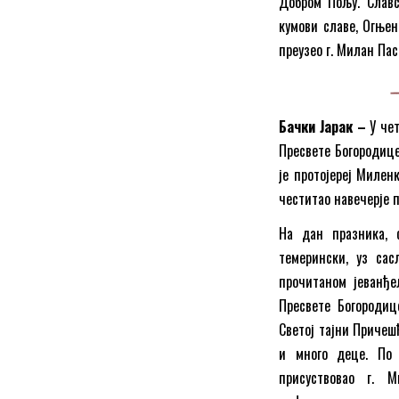
Добром Пољу. Славс
кумови славе, Огњен
преузео г. Милан Пас
Бачки Јарак –
У чет
Пресвете Богородице
је протојереј Милен
честитао навечерје 
На дан празника, 
темерински, уз сас
прочитаном јеванђе
Пресвете Богородиц
Светој тајни Причешћ
и много деце. По 
присуствовао г. М