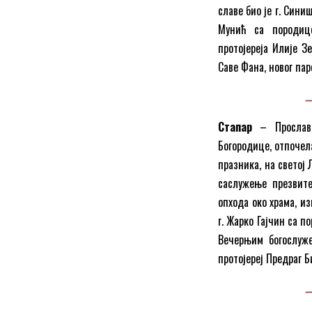
славе био је г. Сини
Мунић са породицо
протојереја Илије З
Саве Фана, новог пар
Стапар
– Прослав
Богородице, отпочела
празника, на светој
саслужење презвите
опхода око храма, и
г. Жарко Гајчин са п
Вечерњим богослуже
протојереј Предраг Б