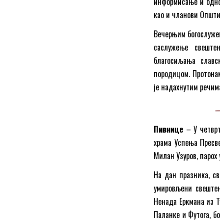
информисање и одно
као и чланови Општи
Вечерњим богослужењ
саслужење свештен
благосиљања славс
породицом. Протонам
је надахнутим речим
Пивнице
– У четврт
храма Успења Пресве
Милан Узуров, парох 
На дан празника, св
умировљени свештен
Ненада Еркмана из Ту
Паланке и Футога, б