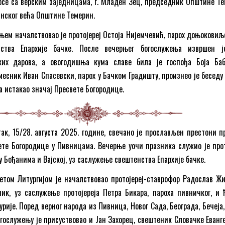
се са верским заједницама, г. Младен Зец, председник Општине Те
нског већа Општине Темерин.
ем началствовао је протојереј Остоја Нијемчевић, парох доњоковиљс
ства Епархије бачке. После вечерњег богослужења извршен 
ких дарова, а oвогодишња кума славе била је госпођа Боја Ба
есник Иван Спасевски, парох у Бачком Градишту, произнео је беседу у
а истакао значај Пресвете Богородице.
ак, 15/28. августа 2025. године, свечано је прослављен престони п
те Богородице у Пивницама. Вечерње уочи празника служио је прот
у Бођанима и Вајској, уз саслужење свештенства Епархије бачке.
етом Литургијом је началствовао протојереј-ставрофор Радослав Жи
ик, уз саслужење протојереја Петра Бикара, пароха пивничког, и 
рије. Поред верног народа из Пивница, Новог Сада, Београда, Бечеја
огослужењу је присуствовао и Јан Захорец, свештеник Словачке Еванг