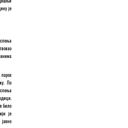
одишњи
ину је
Успења
твовао
ранима
 парох
ку. По
Успења
одици.
је било
ији је
 јавно