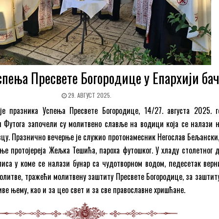
пења Пресвете Богородице у Епархији бач
29. АВГУСТ 2025.
е празника Успења Пресвете Богородице, 14/27. августа 2025. г
 Футога започели су молитвено славље на водици која се налази н
цу. Празнично вечерње је служио протонамесник Негослав Бељански,
ње протојереја Жељка Тешића, пароха футошког. У хладу столетног д
иса у коме се налази бунар са чудотворном водом, педесетак верн
молитве, тражећи молитвену заштиту Пресвете Богородице, за заштиту
ве њему, као и за цео свет и за све православне хришћане.