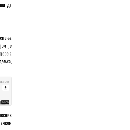
вши да
Успења
јом је
јереја
дељка,
месник
Бачком