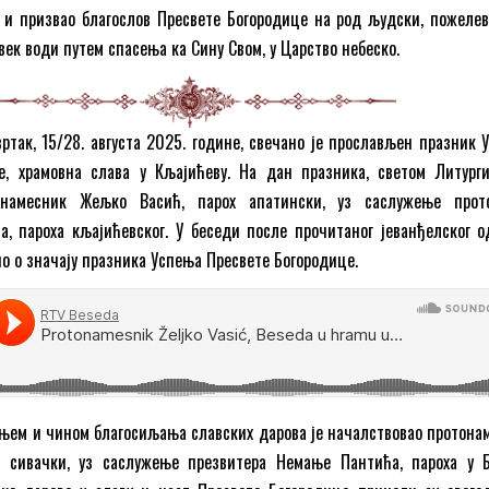
 и призвао благослов Пресвете Богородице на род људски, пожеле
век води путем спасења ка Сину Свом, у Царство небеско.
ртак, 15/28. августа 2025. године, свечано је прослављен празник 
е, храмовна слава у Кљајићеву. На дан празника, светом Литурги
онамесник Жељко Васић, парох апатински, уз саслужење прото
а, пароха кљајићевског. У беседи после прочитаног јеванђелског о
ио о значају празника Успења Пресвете Богородице.
њем и чином благосиљања славских дарова је началствовао протона
х сивачки, уз саслужење презвитера Немање Пантића, пароха у 