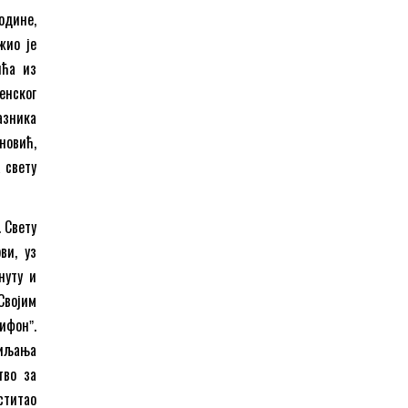
одине,
жио је
ића из
енског
зника
новић,
 свету
 Свету
ви, уз
нуту и
Својим
ифонˮ.
сиљања
тво за
ститао