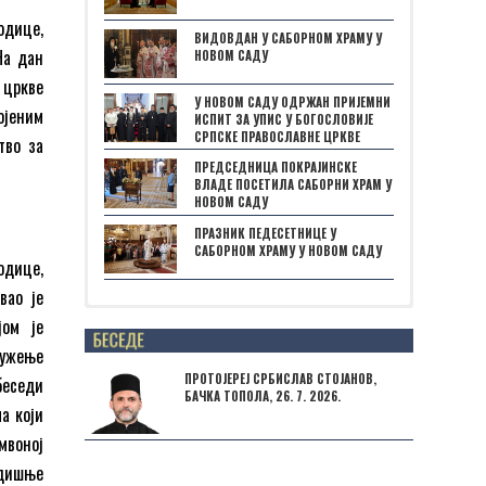
одице,
ВИДОВДАН У САБОРНОМ ХРАМУ У
На дан
НОВОМ САДУ
 цркве
У НОВОМ САДУ ОДРЖАН ПРИЈЕМНИ
ојеним
ИСПИТ ЗА УПИС У БОГОСЛОВИЈЕ
СРПСКЕ ПРАВОСЛАВНЕ ЦРКВЕ
тво за
ПРЕДСЕДНИЦА ПОКРАЈИНСКЕ
ВЛАДЕ ПОСЕТИЛА САБОРНИ ХРАМ У
НОВОМ САДУ
ПРАЗНИК ПЕДЕСЕТНИЦЕ У
САБОРНОМ ХРАМУ У НОВОМ САДУ
одице,
вао је
јом је
Posts not found
лужење
ПРОТОЈЕРЕЈ СРБИСЛАВ СТОЈАНОВ,
беседи
БАЧКА ТОПОЛА, 26. 7. 2026.
а који
мвоној
одишње