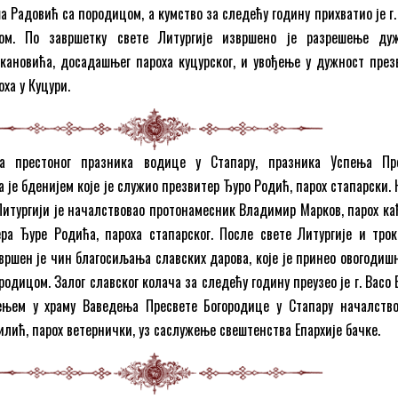
ша Радовић са породицом, а кумство за следећу годину прихватио је г
м. По завршетку свете Литургије извршено је разрешење ду
екановића, досадашњег пароха куцурског, и увођење у дужност през
оха у Куцури.
а престоног празника водице у Стапару, празника Успења Пр
 је бденијем које је служио презвитер Ђуро Родић, парох стапарски.
 Литургији је началствовао протонамесник Владимир Марков, парох каћ
ра Ђуре Родића, пароха стапарског. После свете Литургије и трок
звршен је чин благосиљања славских дарова, које је принеo овогодиш
ородицом. Залог славског колача за следећу годину преузео је г. Васо
њем у храму Ваведења Пресвете Богородице у Стапару началство
илић, парох ветернички, уз саслужење свештенства Eпархије бачке.