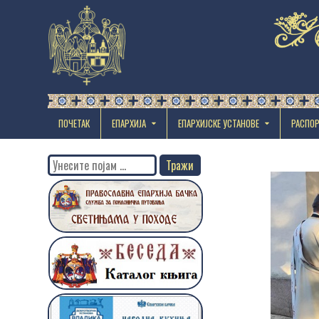
ПОЧЕТАК
ЕПАРХИЈА
EПАРХИЈСКЕ УСТАНОВЕ
РАСПО
Search
for: