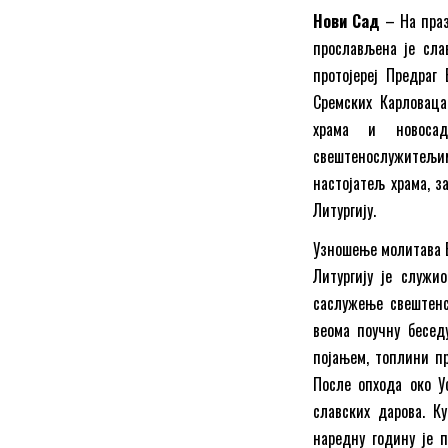
Нови Сад
– На праз
прослављена је сла
протојереј Предраг
Сремских Карловац
храма и новосад
свештенослужитељим
настојатељ храма, з
Литургију.
Узношење молитава Б
Литургију је служи
саслужење свештенс
веома поучну бесед
појањем, топлини пр
После опхода око У
славских дарова. К
наредну годину је 