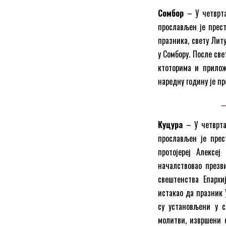
Сомбор
– У четврта
прослављен је прес
празника, свету Лит
у Сомбору. После св
ктоторима и прилож
наредну годину је пр
Куцура
– У четврта
прослављен је прес
протојереј Алексеј
началствовао презв
свештенства Епархи
истакао да празник 
су установљени у с
молитви, извршени 