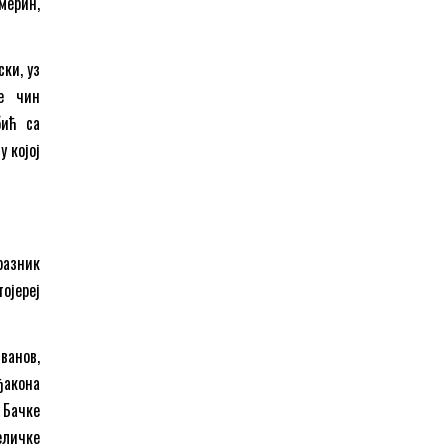
мерин,
ки, уз
је чин
бић са
 којој
разник
ојереј
ванов,
ђакона
, Бачке
еличке