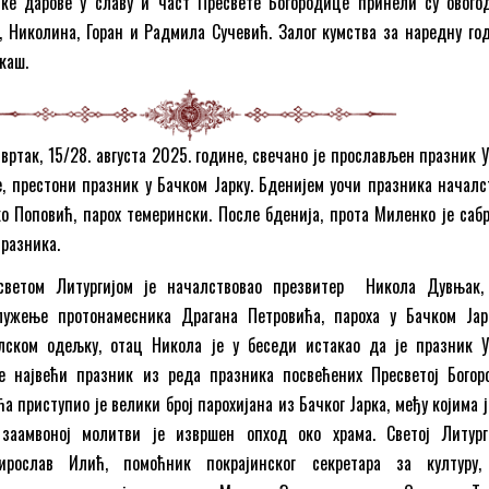
ке дарове у славу и част Пресвете Богородице принели су овог
, Николина, Горан и Радмила Сучевић. Залог кумства за наредну год
каш.
вртак, 15/28. августа 2025. године, свечано је прослављен празник 
, престони празник у Бачком Јарку. Бденијем уочи празника началс
ко Поповић, парох темерински. После бденија, прота Миленко је саб
празника.
светом Литургијом је началствовао презвитер Никола Дувњак,
лужење протонамесника Драгана Петровића, пароха у Бачком Јар
лском одељку, отац Никола је у беседи истакао да је празник 
е највећи празник из реда празника посвећених Пресветој Богор
а приступио је велики број парохијана из Бачког Јарка, међу којима 
заамвоној молитви је извршен опход око храма. Светој Литург
ирослав Илић, помоћник покрајинског секретара за културу,