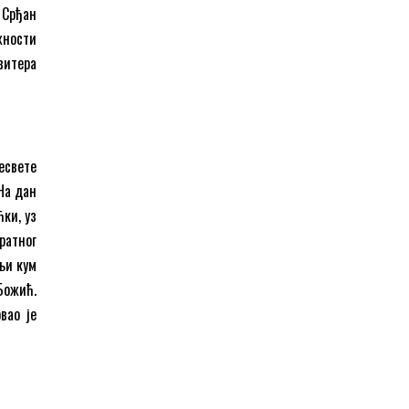
. Срђан
жности
витера
есвете
 На дан
ки, уз
ратног
њи кум
 Божић.
вао је