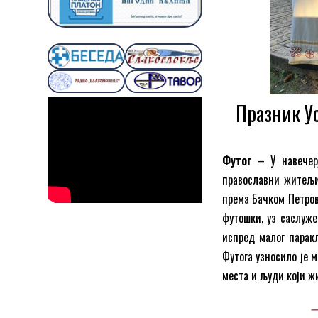
Празник Ус
Футог
– У навечерј
православни житељи
према Бачком Петров
футошки, уз саслуже
испред малог паракл
Футога узносило је 
места и људи који жи