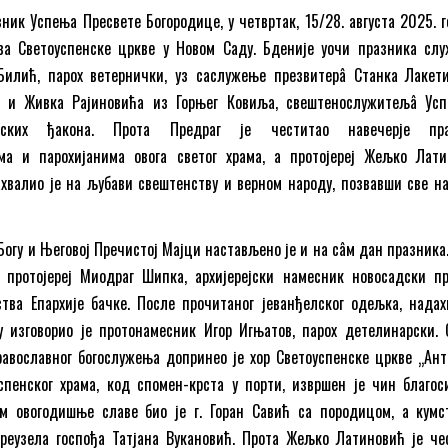
ник Успења Пресвете Богородице, у четвртак, 15/28. августа 2025. г
ва Светоуспенске цркве у Новом Саду. Бденије уочи празника слу
 Билић, парох ветернички, уз саслужење презвитерâ Станка Лакет
а и Живка Рајиновића из Горњег Ковиља, свештенослужитељâ Усп
ских ђакона. Прота Предраг је честитао навечерје пра
а и парохијанима овога светог храма, а протојереј Жељко Лати
ахвалио је на љубави свештенству и верном народу, позвавши све на
огу и Његовој Пречистој Мајци настављено је и на сâм дан празника.
о протојереј Миодраг Шипка, архијерејски намесник новосадски пр
тва Епархије бачке. После прочитаног јеванђелског одељка, надах
у изговорио је протонамесник Игор Игњатов, парох детелинарски. 
авославног богослужења допринео је хор Светоуспенске цркве „Ант
спенског храма, код спомен-крста у порти, извршен је чин благо
ум овогодишње славе био је г. Горан Савић са породицом, а кумс
преузела госпођа Татјана Вукановић. Прота Жељко Латиновић је че