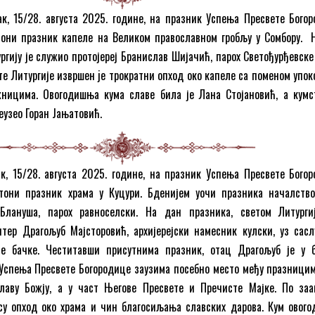
к, 15/28. августа 2025. године, на празник Успења Пресвете Богор
тони празник капеле на Великом православном гробљу у Сомбору. 
ургију је служио протојереј Бранислав Шијачић, парох Светођурђевске
ете Литургије извршен je трократни опход око капеле са поменом упок
ницима. Овогодишња кума славе била је Лана Стојановић, а кумс
еузео Горан Јањатовић.
к, 15/28. августа 2025. године, на празник Успења Пресвете Богор
тони празник храма у Куцури. Бденијем уочи празника началство
 Блануша, парох равноселски. На дан празника, светом Литурги
итер Драгољуб Мајсторовић, архијерејски намесник кулски, уз сас
је бачке. Честитавши присутнима празник, отац Драгољуб је у 
Успења Пресвете Богородице заузима посебно место међу празницим
лаву Божју, а у част Његове Пресвете и Пречисте Мајке. По заа
су опход око храма и чин благосиљања славских дарова. Кум овог