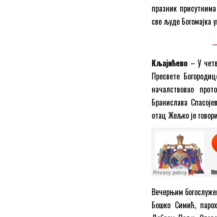
празник присутнима
све људе Богомајка у
Кљајићево
– У четв
Пресвете Богородиц
началствовао прот
Бранислава Спасојев
отац Жељко је говор
Вечерњим богослуже
Бошко Симић, паро