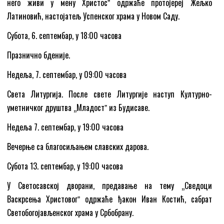
него живи у мену Христосˮ одржаће протојереј Жељко
Латиновић, настојатељ Успенског храма у Новом Саду.
Субота, 6. септембар, у 18:00 часова
Празнично бденије.
Недеља, 7. септембар, у 09:00 часова
Света Литургија. После свете Литургије наступ Културно-
уметничког друштва „Младостˮ из Будисаве.
Недеља 7. септембар, у 19:00 часова
Вечерње са благосиљањем славских дарова.
Субота 13. септембар, у 19:00 часова
У Светосавској дворани, предавање на тему „Сведоци
Васкрсења Христовогˮ одржаће ђакон Иван Костић, сабрат
Светобогојављенског храма у Србобрану.