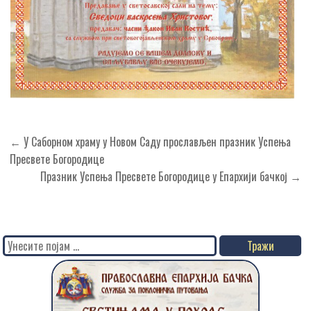
Кретање
← У Саборном храму у Новом Саду прослављен празник Успења
чланка
Пресвете Богородице
Празник Успења Пресвете Богородице у Епархији бачкој →
Search
for: