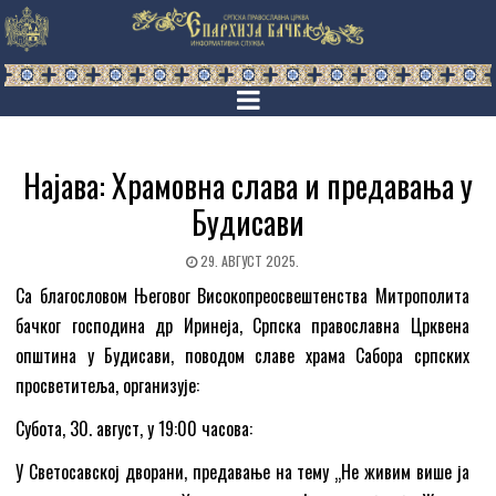
Најава: Храмовна слава и предавања у
Будисави
29. АВГУСТ 2025.
Са благословом Његовог Високопреосвештенства Митрополита
бачког господина др Иринеја, Српска православна Црквена
општина у Будисави, поводом славе храма Сабора српских
просветитеља, организује:
Субота, 30. август, у 19:00 часова:
У Светосавској дворани, предавање на тему „Не живим више ја