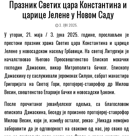
Празник Светих цара Константина и
царице Јелене у Новом Саду
3. ЈУН 2025.
У уторак, 21. маја / 3. јуна 2025. године, прослављен је
престони празник храма Светих цара Константина и царице
Јелене у новосадском насељу Грбавици. На светој Литургији је
началствовао Његово Преосвештенство Епископ мохачки
господин Дамаскин, викар Митрополита бачког. Епископу
Дамаскину су саслуживали јеромонах Силуан, сабрат манастира
Григоријата на Светој Гори, протојереј-ставрофор др Милош
Весин, свештенство Епархије бачке и новосадски ђакони.
После прочитаног јеванђелског одељка, са благословом
eпископа Дамаскина, беседу је произнео протојереј-ставрофор
Милош Весин, који је, између осталог, рекао: „Никада немојмо
заборавити да је одговорност на свакоме од нас, јер свако од