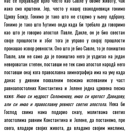
нас се пројављује врло често као Савле у овоме животу, чак
иако смо крштени. Јер, често у нашој свакодневици гонимо
Цркву Божју. Гонимо је тако што не стајемо у њену одбрану.
Гонимо је тако што ћутимо онда када би требало да говоримо
као што је говорио апостол Павле. Дакле, он је био свестан
своје прошлости и због тога је управо у својој прошлости
пронашао извор ревности. Оно што је био Савле, то је поништио
Павле, али не само да је поништио него је уздигао на један
невероватан степен, поставши не тек само апостол народâ него
поставши онај кога православна химнографија има на уму када
данас у дивним похвалним песмама испеваним у част
равноапостолних Константина и Јелене једна црквена песма
каже:
Имао си мудрост Соломонову, имао си кротост Давидову,
али си имао и православну ревност светих апостола
. Нека би
Господ свима нама подарио снагу, молитвама светих
апостолима равним Константина и Јелене, да постанемо, пре
свега, владари својих живота, да владамо својим мислима,