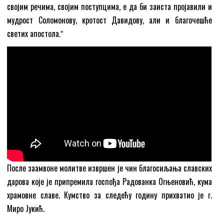
својим речима, својим поступцима, е да би заиста пројавили и
мудрост Соломонову, кротост Давидову, али и благочешће
светих апостола.ˮ
После заамвоне молитве извршен је чин благосиљања славских
дарова које је припремила госпођа Радованка Огњеновић, кума
храмовне славе. Кумство за следећу годину прихватио је г.
Миро Јукић.