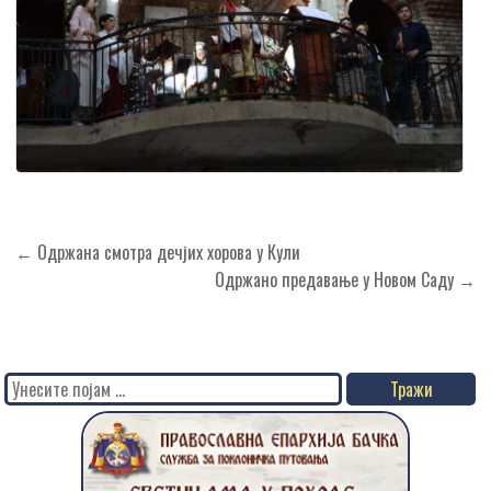
Кретање
← Одржана смотра дечјих хорова у Кули
чланка
Одржано предавање у Новом Саду →
Search
for: