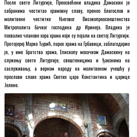
После свете Литургије, Преосвећени владика Дамаскин је
сабранима честитао храмовну славу, пренео благослов и
молитвене честитке Његовог Високопреосвештенства
Митрополита бачког господина др Иринеја. Владика је
похвалио чланове хора храма који су појали на светој Литургији.
Протојереј Марко Ђурић, парох храма на Грбавици, заблагодарио
је, у име братства храма, Епископу мохачком Дамаскину на
служењу свете Литургије, свештеницима и ђаконима на
саслуживању, а верном народу на молитвеном учешћу у
прослави славе храма Светих цара Константина и царице
Јелене.