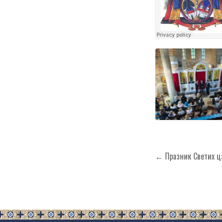
Кретање
← Празник Светих ца
чланка