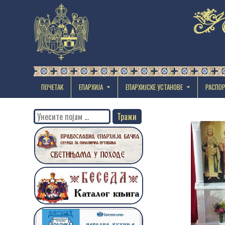
ПОЧЕТАК
ЕПАРХИЈА
EПАРХИЈСКЕ УСТАНОВЕ
РАСПО
Search
for: