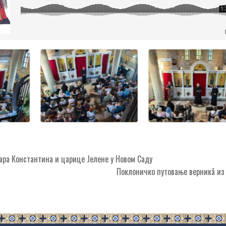
ра Константина и царице Јелене у Новом Саду
Поклоничко путовање верникâ из