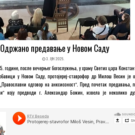
Одржано предавање у Новом Саду
3. ЈУН 2025.
25. године, после вечерњег богослужења, у храму Светих цара Конста
рбавици у Новом Саду, протојереј-ставрофор др Милош Весин је 
„Православни одговор на анксиозностˮ. Пред почетак предавања, п
ниˮ коју предводи г. Александар Божин, извела је неколико ду