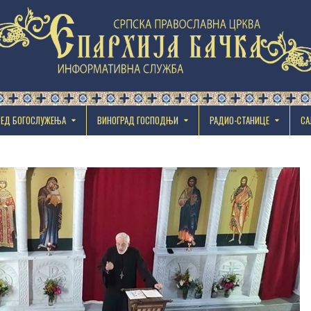
РЕД БОГОСЛУЖЕЊА
ВИНОГРАД ГОСПОДЊИ
РАДИО-СТАНИЦЕ
СА