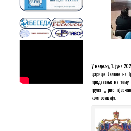
У недељу, 1. јуна 20
царице Јелене на Г
предавање на тему 
група „Трио вјесча
композиција.