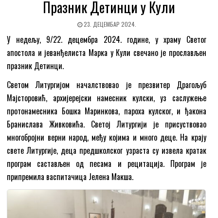
Празник Детинци у Кули
23. ДЕЦЕМБАР 2024.
У недељу, 9/22. децембра 2024. године, у храму Светог
апостола и јеванђелиста Марка у Кули свечано је прослављен
празник Детинци.
Светом Литургијом началствовао је презвитер Драгољуб
Мајсторовић, архијерејски намесник кулски, уз саслужење
протонамесника Бошка Маринкова, пароха кулског, и ђакона
Бранислава Живковића. Светој Литургији је присуствовао
многобројни верни народ, међу којима и много деце. На крају
свете Литургије, деца предшколског узраста су извела кратак
програм састављен од песама и рецитација. Програм је
припремила васпитачица Јелена Макша.