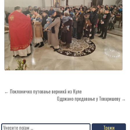
Кретање
← Поклоничко путовање верникâ из Куле
чланка
Одржано предавање у Товаришеву →
Search