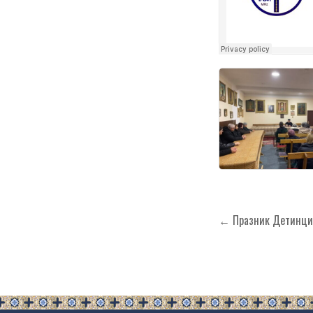
Кретање
← Празник Детинци 
чланка