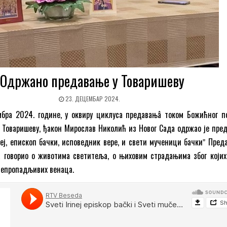
Одржано предавање у Товаришеву
23. ДЕЦЕМБАР 2024.
мбра 2024. године, у оквиру циклуса предавањâ током Божићног по
 Товаришеву, ђакон Мирослав Николић из Новог Сада одржао је пре
еј, епископ бачки, исповедник вере, и свети мученици бачкиˮ Преда
 говорио о животима светитеља, о њиховим страдањима због којих
непропадљивих венаца.