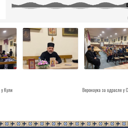
у Кули
Веронаука за одрасле у