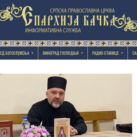
РЕД БОГОСЛУЖЕЊА
ВИНОГРАД ГОСПОДЊИ
РАДИО-СТАНИЦЕ
СА