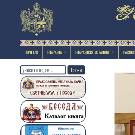
ПОЧЕТАК
ЕПАРХИЈА
EПАРХИЈСКЕ УСТАНОВЕ
РАСПО
Search
for: