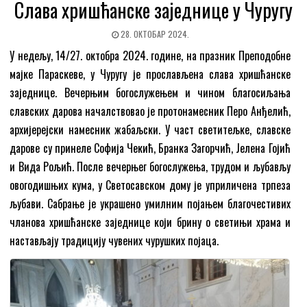
Слава хришћанске заједнице у Чуругу
28. ОКТОБАР 2024.
У недељу, 14/27. октобра 2024. године, на празник Преподобне
мајке Параскеве, у Чуругу је прослављена слава хришћанске
заједнице. Вечерњим богослужењем и чином благосиљања
славских дарова началствовао је протонамесник Перо Анђелић,
архијерејски намесник жабаљски. У част светитељке, славске
дарове су принеле Софија Чекић, Бранка Загорчић, Јелена Гојић
и Вида Рољић. После вечерњег богослужења, трудом и љубављу
овогодишњих кума, у Светосавском дому је уприличена трпеза
љубави. Сабрање је украшено умилним појањем благочестивих
чланова хришћанске заједнице који брину о светињи храма и
настављају традицију чувених чурушких појаца.