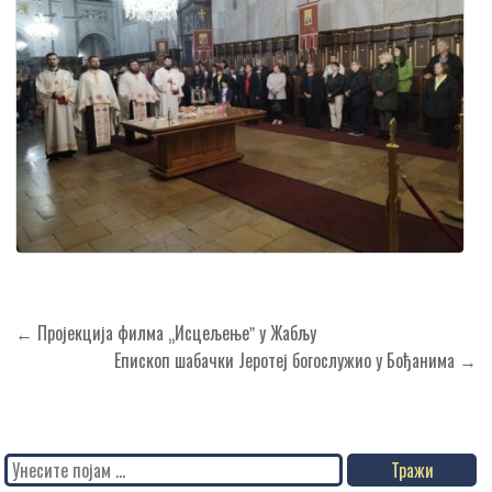
Кретање
← Пројекција филма „Исцељењеˮ у Жабљу
чланка
Епископ шабачки Јеротеј богослужио у Бођанима →
Search