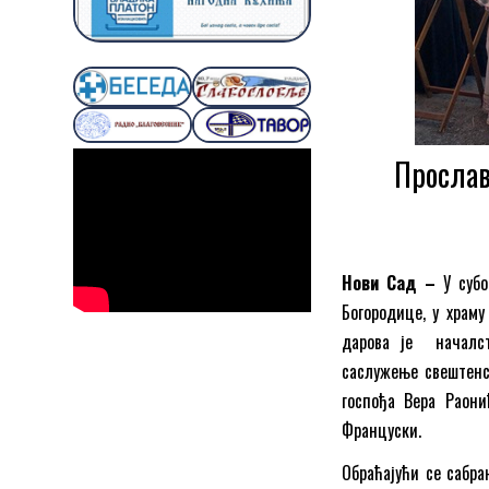
Прослав
Нови Сад –
У субо
Богородице, у храм
дарова је началст
саслужење свештенст
госпођа Вера Раони
Француски.
Обраћајући се сабра