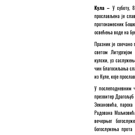
Кула –
У суботу, 
прослављена је слав
протонамесник Бошк
освећења воде на бу
Празник је свечано 
светом Литургијом 
кулски, уз саслужењ
чин благосиљања сла
из Куле, које просла
У послеподневним ч
презвитер Драгољуб 
Зекановића, пароха
Радована Маљковића
вечерњег богослуж
богослужења прота 