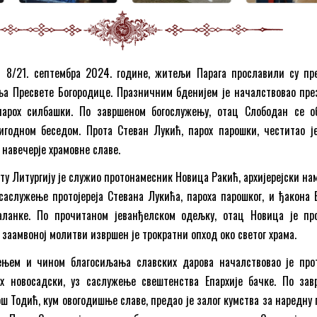
 8/21. септембра 2024. године, житељи Парага прославили су пр
ња Пресвете Богородице. Празничним бденијем је началствовао пре
парох силбашки. По завршеном богослужењу, отац Слободан се о
игодном беседом. Прота Стеван Лукић, парох парошки, честитао ј
навечерје храмовне славе.
ету Литургију је служио протонамесник Новица Ракић, архијерејски на
саслужење протојереја Стевана Лукића, пароха парошког, и ђакона 
аланке. По прочитаном јеванђелском одељку, отац Новица је пр
 заамвоној молитви извршен је трократни опход око светог храма.
њем и чином благосиљања славских дарова началствовао је прот
х новосадски, уз саслужење свештенства Епархије бачке. По зав
ош Тодић, кум овогодишње славе, предао је залог кумства за наредну 