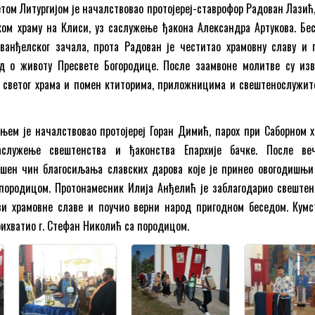
етом Литургијом је началствовао протојереј-ставрофор Радован Лазић,
ком храму на Клиси, уз саслужење ђакона Александра Артукова. Бе
еванђелског зачала, прота Радован је честитао храмовну славу и 
д о животу Пресвете Богородице. После заамвоне молитве су из
о светог храма и помен ктиторима, приложницима и свештенослужи
ем је началствовао протојереј Горан Димић, парох при Саборном х
служење свештенства и ђаконства Епархије бачке. После ве
ршен чин благосиљања славских дарова које је принео овогодишњи 
породицом. Протонамесник Илија Анђелић је заблагодарио свеште
ви храмовне славе и поучио верни народ пригодном беседом. Кумс
рихватио г. Стефан Николић са породицом.