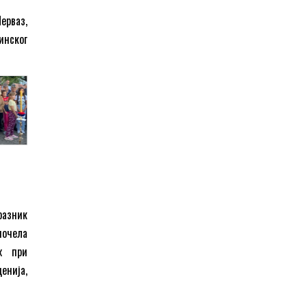
ерваз,
инског
разник
почела
х при
енија,