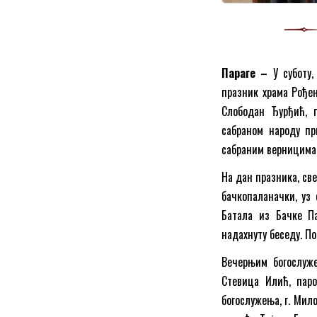
Параге –
У суботу,
празник храма Рође
Слободан Ђурђић, 
сабраном народу пр
сабраним верницима 
На дан празника, св
бачкопаланачки, уз 
Батала из Бачке П
надахнуту беседу. По
Вечерњим богослуже
Стевица Илић, паро
богослужења, г. Мил