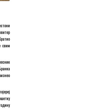
естони
звитер
братио
е свим
месник
Бранка
оизнео
ојереј
ршетку
годину