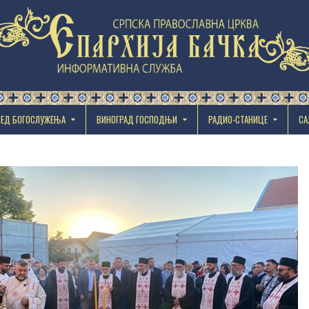
РЕД БОГОСЛУЖЕЊА
ВИНОГРАД ГОСПОДЊИ
РАДИО-СТАНИЦЕ
СА