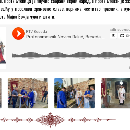
. Прота Стевица је поучио сабрани верни народ, а прота Стеван је з
ешћу у прослави храмовне славе, вернима честитао празник, а ку
ета Мајка Божја чува и штити.