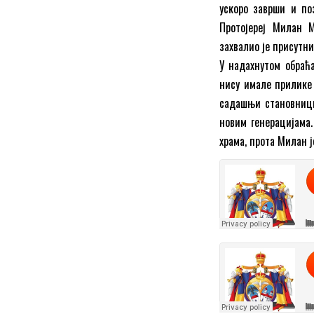
ускоро заврши и по
Протојереј Милан 
захвалио је присутн
У надахнутом обраћ
нису имале прилике 
садашњи становници
новим генерацијама.
храма, прота Милан ј