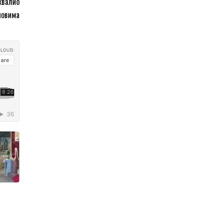
ахвалио
мовима