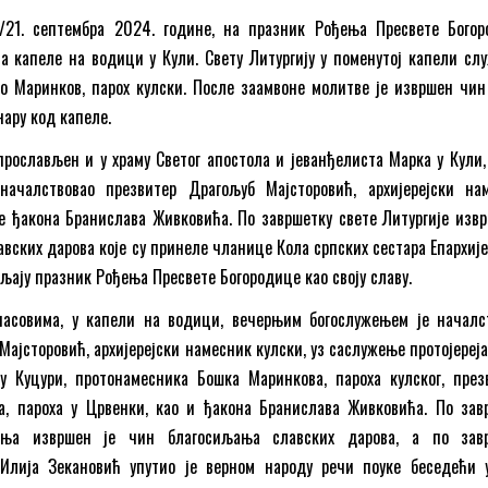
8/21. септембра 2024. године, на празник Рођења Пресвете Богор
а капеле на водици у Кули. Свету Литургију у поменутој капели слу
о Маринков, парох кулски. После заамвоне молитве је извршен чин
нару код капеле.
прослављен и у храму Светог апостола и јеванђелиста Марка у Кули, 
началствовао презвитер Драгољуб Мајсторовић, архијерејски на
е ђакона Бранислава Живковића. По завршетку свете Литургије извр
вских дарова које су принеле чланице Кола српских сестара Епархије
вљају празник Рођења Пресвете Богородице као своју славу.
асовима, у капели на водици, вечерњим богослужењем је началс
Мајсторовић, архијерејски намесник кулски, уз саслужење протојереја
 у Куцури, протонамесника Бошка Маринкова, пароха кулског, през
, пароха у Црвенки, као и ђакона Бранислава Живковића. По зав
ења извршен је чин благосиљања славских дарова, а по зав
Илија Зекановић упутио је верном народу речи поуке беседећи 