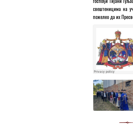
госпођи Тијани Гуљаш
свештеницима на уч
пожелео да их Пресв