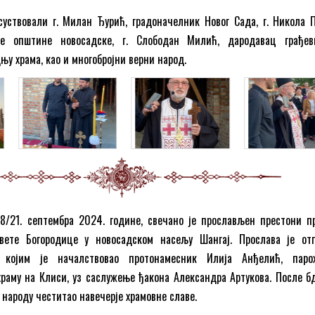
уствовали г. Милан Ђурић, градоначелник Новог Сада, г. Никола П
е општине новосадске, г. Слободан Милић, дародавац грађев
њу храма, као и многобројни верни народ.
 8/21. септембра 2024. године, свечано је прослављен престони п
вете Богородице у новосадском насељу Шангај. Прослава је от
 којим је началствовао протонамесник Илија Анђелић, паро
раму на Клиси, уз саслужење ђакона Александра Артукова. После бд
 народу честитао навечерје храмовне славе.