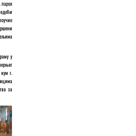
 парох
седећи
поучио
вршени
тељима
раму у
черњег
кум г.
ницима
тва за