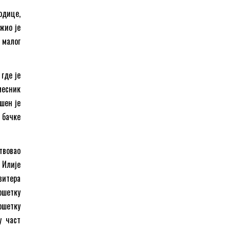
одице,
жио је
 малог
где је
месник
шен је
 бачке
твовао
 Илије
витера
ршетку
ршетку
у част