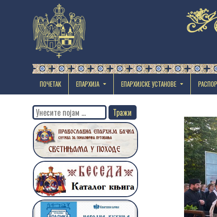
ПОЧЕТАК
ЕПАРХИЈА
EПАРХИЈСКЕ УСТАНОВЕ
РАСПО
Search
for: