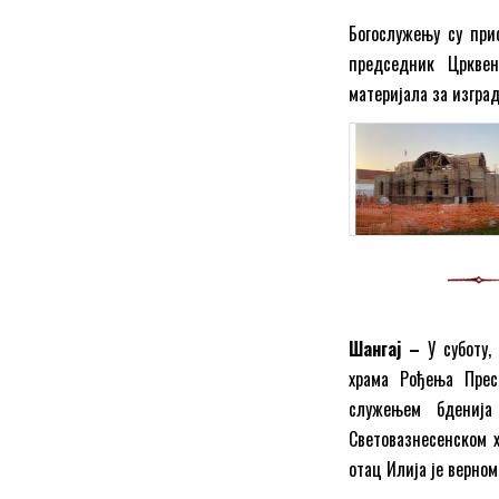
Богослужењу су прис
председник Црквен
материјала за изград
Шангај –
У суботу,
храма Рођења Прес
служењем бденија
Световазнесенском х
отац Илија је верном