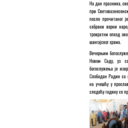
На дан празника, св
при Световазнесенс
после прочитаног ј
сабрани верни наро
трократни опход ок
шангајског храма.
Вечерњим богослужењ
Новом Саду, уз са
богослужења је изв
Слободан Радин са 
на учешћу у просла
следећу годину се п