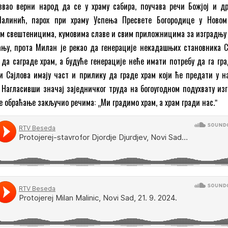
звао верни народ да се у храму сабира, поучава речи Божјој и др
Малинић, парох при храму Успења Пресвете Богородице у Новом
им свештеницима, кумовима славе и свим приложницима за изградњу 
ању, прота Милан је рекао да генерације некадашњих становника С
да саграде храм, а будуће генерације неће имати потребу да га град
 Сајлова имају част и прилику да граде храм који ће предати у н
 Нагласивши значај заједничког труда на богоугодном подухвату из
е обраћање закључио речима: „Ми градимо храм, а храм гради нас.ˮ