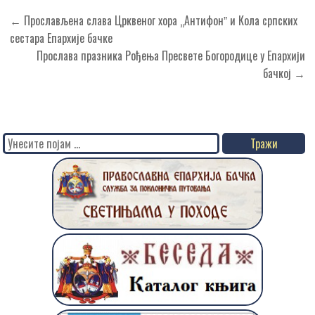
Кретање
← Прослављена слава Црквеног хора „Антифонˮ и Кола српских
чланка
сестара Епархије бачке
Прослава празника Рођења Пресвете Богородице у Епархији
бачкој →
Search
for: