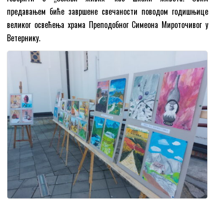
предавањем биће завршене свечаности поводом годишњице
великог освећења храма Преподобног Симеона Мироточивог у
Ветернику.