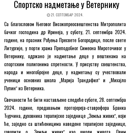
Спортско надметање у Ветернику
21. СЕПТЕМБАР 2024.
Са благословом Његовог Високопреосвештенства Митрополита
бачког господина др Иринеја, у суботу, 21. септембра 2024.
године, на празник Рођења Пресвете Богородице, после свете
Литургије, у порти храма Преподобног Симеона Мироточивог у
Ветернику, одржано је надметање деце у вештинама на
спортским полигонима спретности. У присуству свештенства,
народа и многобројне деце, у надметању су учествовали
ученици основних школа „Марија Трандафилˮ и „Михајло
Пупинˮ из Ветерника.
Свечаности ће бити настављене следеће суботе, 28. септембра
2024. године, предавањем протојереја-ставрофора Бранка
Ћурчина, духовника терапијске заједнице „Земља живихˮ, који
ће, заједно са штићеницима наведене терапијске заједнице,
говорити о „Земљи живихˮ као школи живота. Овим