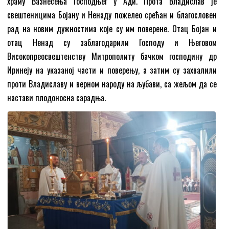
храму Вазнесења Господњег у Ади. Прота Владислав је
свештеницима Бојану и Ненаду пожелео срећан и благословен
рад на новим дужностима које су им поверене. Отац Бојан и
отац Ненад су заблагодарили Господу и Његовом
Високопреосвештенству Митрополиту бачком господину др
Иринеју на указаној части и поверењу, а затим су захвалили
проти Владиславу и верном народу на љубави, са жељом да се
настави плодоносна сарадња.