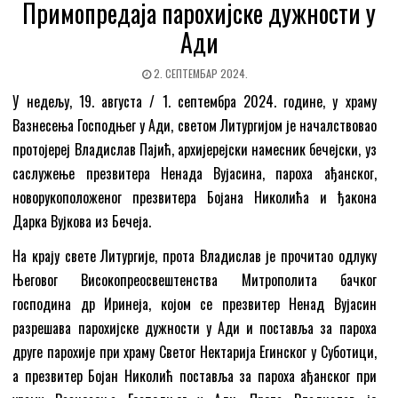
Примопредаја парохијске дужности у
Ади
2. СЕПТЕМБАР 2024.
У недељу, 19. августа / 1. септембра 2024. године, у храму
Вазнесења Господњег у Ади, светом Литургијом је началствовао
протојереј Владислав Пајић, архијерејски намесник бечејски, уз
саслужење презвитера Ненада Вујасина, пароха ађанског,
новорукоположеног презвитера Бојана Николића и ђакона
Дарка Вујкова из Бечеја.
На крају свете Литургије, прота Владислав је прочитао одлуку
Његовог Високопреосвештенства Митрополита бачког
господина др Иринеја, којом се презвитер Ненад Вујасин
разрешава парохијске дужности у Ади и поставља за пароха
друге парохије при храму Светог Нектарија Егинског у Суботици,
а презвитер Бојан Николић поставља за пароха ађанског при