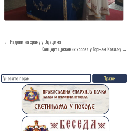
Кретање
← Радови на храму у Оџацима
чланка
Концерт црквених хорова у Горњем Ковиљу →
Search
for: